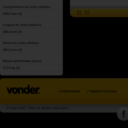
Comprimento do cesto plástico
435,0 mm
(2)
Largura do cesto plástico
380,0 mm
(2)
Altura do cesto plástico
281,0 mm
(2)
Massa aproximada (peso)
0,714 kg
(2)
»
»
Institucional
Trabalhe Conosco
© Grupo OVD. Todos os direitos reservados.