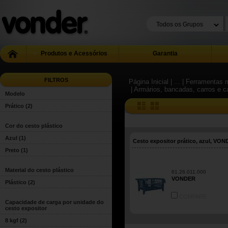
Produtos e Acessórios
Garantia
FILTROS
Página Inicial
| ...
| Ferramentas m
| Armários, bancadas, carros e c
Modelo
Prático
(2)
Cor do cesto plástico
Azul
(1)
Cesto expositor prático, azul, VO
Preto
(1)
Material do cesto plástico
61.26.011.000
VONDER
Plástico
(2)
COMPARE
Capacidade de carga por unidade do
cesto expositor
8 kgf
(2)