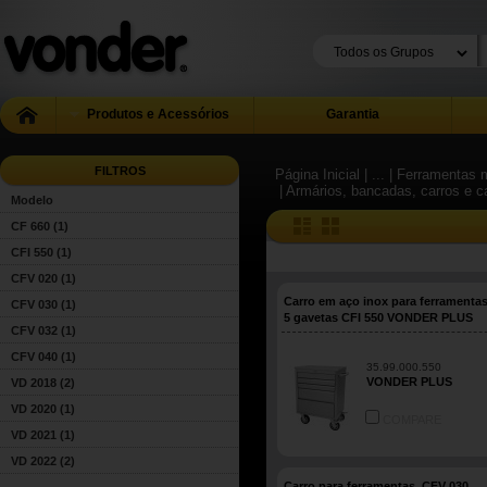
Produtos e Acessórios
Garantia
FILTROS
Página Inicial
| ...
| Ferramentas m
| Armários, bancadas, carros e c
Modelo
CF 660
(1)
CFI 550
(1)
CFV 020
(1)
Carro em aço inox para ferramenta
CFV 030
(1)
5 gavetas CFI 550 VONDER PLUS
CFV 032
(1)
CFV 040
(1)
35.99.000.550
VONDER PLUS
VD 2018
(2)
VD 2020
(1)
COMPARE
VD 2021
(1)
VD 2022
(2)
Carro para ferramentas, CFV 030