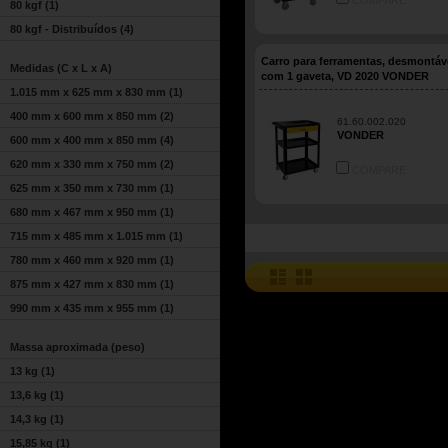
COMPARE
80 kgf
(1)
80 kgf - Distribuídos
(4)
Carro para ferramentas, desmontáve
Medidas (C x L x A)
com 1 gaveta, VD 2020 VONDER
1.015 mm x 625 mm x 830 mm
(1)
400 mm x 600 mm x 850 mm
(2)
61.60.002.020
VONDER
600 mm x 400 mm x 850 mm
(4)
620 mm x 330 mm x 750 mm
(2)
COMPARE
625 mm x 350 mm x 730 mm
(1)
680 mm x 467 mm x 950 mm
(1)
715 mm x 485 mm x 1.015 mm
(1)
780 mm x 460 mm x 920 mm
(1)
875 mm x 427 mm x 830 mm
(1)
990 mm x 435 mm x 955 mm
(1)
Massa aproximada (peso)
13 kg
(1)
13,6 kg
(1)
14,3 kg
(1)
15,85 kg
(1)