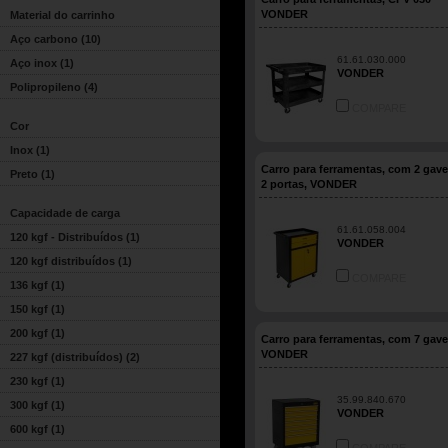
VONDER
Material do carrinho
Aço carbono
(10)
61.61.030.000
Aço inox
(1)
VONDER
Polipropileno
(4)
COMPARE
Cor
Inox
(1)
Carro para ferramentas, com 2 gave
Preto
(1)
2 portas, VONDER
Capacidade de carga
61.61.058.004
120 kgf - Distribuídos
(1)
VONDER
120 kgf distribuídos
(1)
COMPARE
136 kgf
(1)
150 kgf
(1)
200 kgf
(1)
Carro para ferramentas, com 7 gave
VONDER
227 kgf (distribuídos)
(2)
230 kgf
(1)
35.99.840.670
300 kgf
(1)
VONDER
600 kgf
(1)