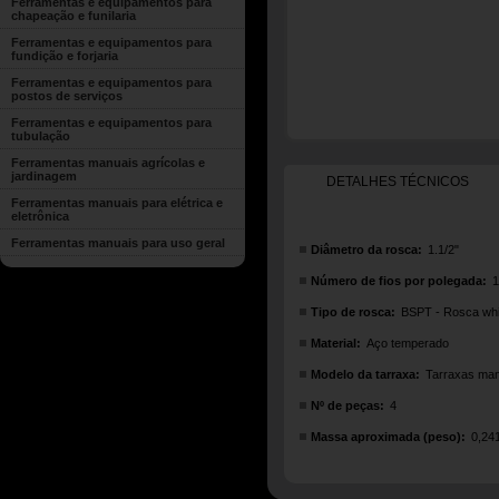
Ferramentas e equipamentos para
chapeação e funilaria
Ferramentas e equipamentos para
fundição e forjaria
Ferramentas e equipamentos para
postos de serviços
Ferramentas e equipamentos para
tubulação
Ferramentas manuais agrícolas e
jardinagem
DETALHES TÉCNICOS
Ferramentas manuais para elétrica e
eletrônica
Ferramentas manuais para uso geral
Diâmetro da rosca:
1.1/2"
Número de fios por polegada:
1
Tipo de rosca:
BSPT - Rosca whi
Material:
Aço temperado
Modelo da tarraxa:
Tarraxas ma
Nº de peças:
4
Massa aproximada (peso):
0,24