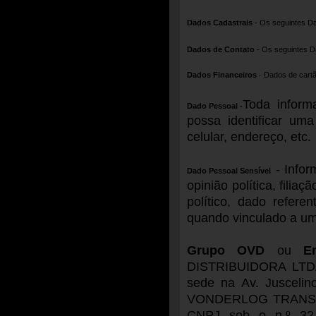
Dados Cadastrais
- Os seguintes D
Dados de Contato
- Os seguintes Da
Dados Financeiros
- Dados de cartã
Toda inform
Dado Pessoal -
possa identificar um
celular, endereço, etc.
- Infor
Dado Pessoal Sensível
opinião política, filiaç
político, dado refer
quando vinculado a um
Grupo OVD
ou
E
DISTRIBUIDORA LTDA.
sede na Av. Juscelino
VONDERLOG TRANSPORTE
CNPJ sob o n.º 32.