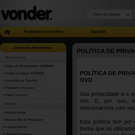
Produtos e Acessórios
Garantia
Central de Atendimento
POLÍTICA DE PRIV
Atendimento
» Seja um Revendedor VONDER
POLÍTICA DE PRI
» Onde Comprar VONDER
OVD
» Assistência Técnica
» Trabalhe Conosco
Sua privacidade e a 
» Fale Conosco
nós. E, por isso, t
Vonder
relacionarmos com voc
» Institucional
» Nosso Mix de Produtos
Esta política tem por
» Lançamentos
forma que os utilizam
» Nossa Estrutura