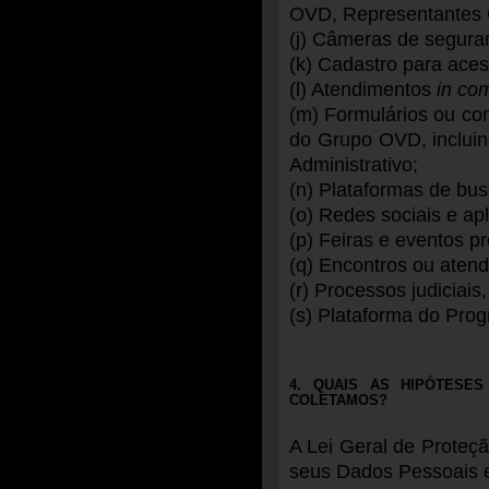
OVD, Representantes C
(j) Câmeras de segura
(k) Cadastro para ac
(l) Atendimentos
in co
(m) Formulários ou c
do Grupo OVD, incluin
Administrativo;
(n) Plataformas de bus
(o) Redes sociais e ap
(p) Feiras e eventos p
(q) Encontros ou atend
(r) Processos judiciais,
(s) Plataforma do Prog
4. QUAIS AS HIPÓTESE
COLETAMOS?
A Lei Geral de Proteç
seus Dados Pessoais e