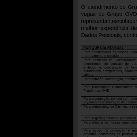
O atendimento do Grup
vagas do Grupo OVD,
representantes/colabor
melhor experiência d
Dados Pessoais, confo
POR QUE COLETAMOS?
Para candidaturas às nossas vaga
recrutamento e seleção.
Para admissão de Colaboradore
decorrentes do contrato de tra
limitando à: contratação de be
autoridades competentes, cadast
laboral.
Para cotação, contratação, comunic
Para recebimento e atendimento d
Plataformas OVD.
Para prospecção, contato com poten
orçamentos e realização de cadastr
Para atendimento de Clientes, pres
Para segurança física e patrimonial.
Para adentrar às nossas dependênc
Para ações de promoção e marke
produtos constantes no portfóli