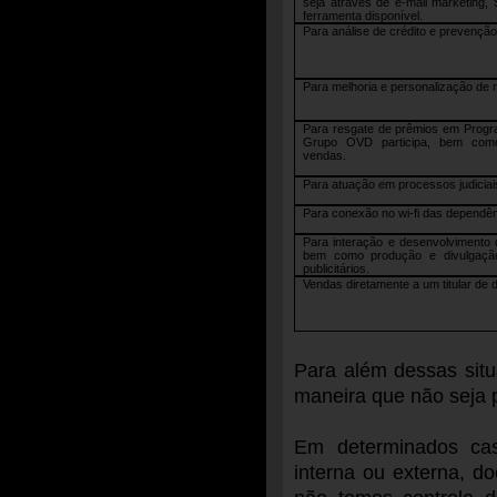
seja através de e-mail marketing, 
ferramenta disponível.
Para análise de crédito e prevenção
Para melhoria e personalização de 
Para resgate de prêmios em Progr
Grupo OVD participa, bem com
vendas.
Para atuação em processos judiciais,
Para conexão no wi-fi das depend
Para interação e desenvolvimento 
bem como produção e divulgação 
publicitários.
Vendas diretamente a um titular de 
Para além dessas sit
maneira que não seja po
Em determinados cas
interna ou externa, d