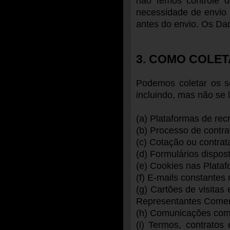
não temos controle d
necessidade de envio 
antes do envio. Os Da
3. COMO COLE
Podemos coletar os se
incluindo, mas não se 
(a) Plataformas de rec
(b) Processo de contr
(c) Cotação ou contrat
(d) Formulários dispo
(e) Cookies nas Plata
(f) E-mails constante
(g) Cartões de visita
Representantes Comer
(h) Comunicações com 
(i) Termos, contratos