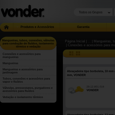
Produtos e Acessórios
Garantia
Mangueiras, tubos, conexões, válvulas
Página Inicial
| ...
| Mangueiras, 
para condução de fluídos, isolamento
| Conexões e acessórios para m
térmico e vedação
Conexões e acessórios para
mangueiras
Mangueiras
Mangueiras e acessórios para
Abraçadeira tipo borboleta, 10 mm 
jardinagem
mm, VONDER
Tubos, conexões e acessórios para
vapor e fluídos
29.12.801.016
Válvulas, pressostatos, purgadores e
VONDER
acessórios para fluídos
Vedação e isolamento térmico
Abraçadeira tipo borboleta, 12 mm 