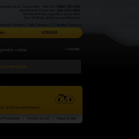
Assistência ao Consumidor - ASCON |
0800 723 4762
Atendimento Comercial -
(41) 2101 0550
Atendimento de segunda a sexta-feira
Das 08:00 às 18:00 (exceto feriados)
|
|
stência Técnica
Fale Conosco
Trabalhe Conosco
to
VONDER
 grandes contas
« VOLTAR
STA PESQUISA.
às 18:00 (exceto feriados)
de Privacidade
|
Termos de uso
|
Mapa do Site