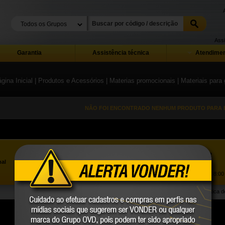
Assi
Garantia
Assistência técnica
Atendimen
gina Inicial
| Produtos e Acessórios
| Materias promocionais
| Materiais para
NÃO FOI ENCONTRADO NENHUM PRODUTO PARA E
Assistência ao Consumidor |
0800 723 4762
»
nal
Trabalhe Conosco
Atendimento Comercial: |
(41) 2101 0550
Atendimento de segunda a sexta-feira, das 08:00 
Política 