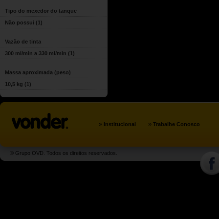
Tipo do mexedor do tanque
Não possui
(1)
Vazão de tinta
300 ml/min a 330 ml/min
(1)
Massa aproximada (peso)
10,5 kg
(1)
»
»
Institucional
Trabalhe Conosco
© Grupo OVD. Todos os direitos reservados.