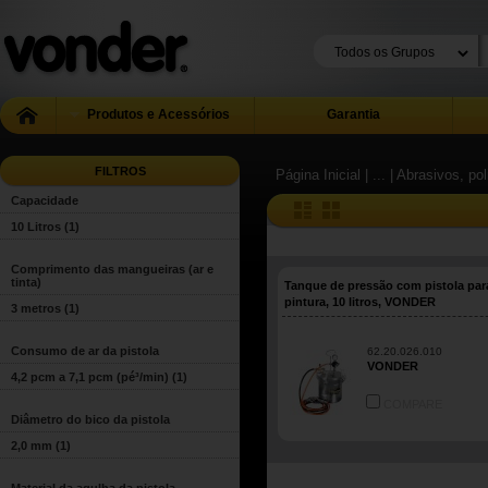
Produtos e Acessórios
Garantia
FILTROS
Página Inicial
| ...
| Abrasivos, pol
Capacidade
10 Litros
(1)
Comprimento das mangueiras (ar e
tinta)
Tanque de pressão com pistola par
pintura, 10 litros, VONDER
3 metros
(1)
Consumo de ar da pistola
62.20.026.010
VONDER
4,2 pcm a 7,1 pcm (pé³/min)
(1)
COMPARE
Diâmetro do bico da pistola
2,0 mm
(1)