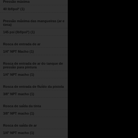
Pressão máxima
40 lbf/pol²
(1)
Pressão máxima das mangueiras (ar e
tinta)
145 psi (lbf/pol²)
(1)
Rosca de entrada de ar
1/4" NPT Macho
(1)
Rosca de entrada de ar do tanque de
pressão para pintura
1/4" NPT macho
(1)
Rosca de entrada de fluído da pistola
3/8" NPT macho
(1)
Rosca de saída da tinta
3/8" NPT macho
(1)
Rosca de saída de ar
1/4" NPT macho
(1)