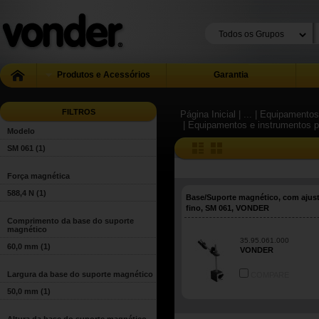
Produtos e Acessórios
Garantia
FILTROS
Página Inicial
| ...
| Equipamentos
| Equipamentos e instrumentos 
Modelo
SM 061
(1)
Força magnética
588,4 N
(1)
Base/Suporte magnético, com ajus
fino, SM 061, VONDER
Comprimento da base do suporte
magnético
35.95.061.000
60,0 mm
(1)
VONDER
Largura da base do suporte magnético
COMPARE
50,0 mm
(1)