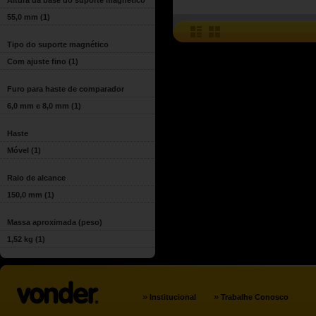
Altura da base do suporte magnético
55,0 mm
(1)
Tipo do suporte magnético
Com ajuste fino
(1)
Furo para haste de comparador
6,0 mm e 8,0 mm
(1)
Haste
Móvel
(1)
Raio de alcance
150,0 mm
(1)
Massa aproximada (peso)
1,52 kg
(1)
»
»
Institucional
Trabalhe Conosco