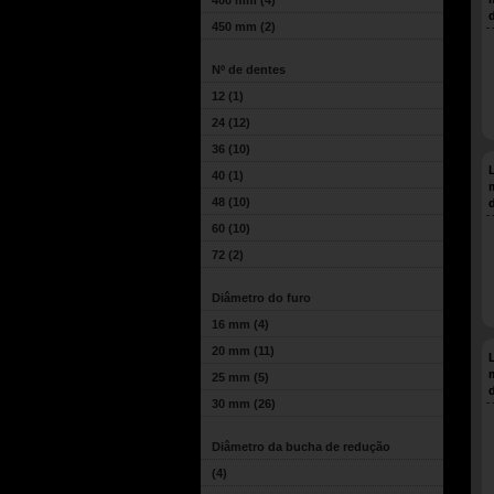
400 mm
(4)
450 mm
(2)
Nº de dentes
12
(1)
24
(12)
36
(10)
40
(1)
48
(10)
60
(10)
72
(2)
Diâmetro do furo
16 mm
(4)
20 mm
(11)
25 mm
(5)
30 mm
(26)
Diâmetro da bucha de redução
(4)