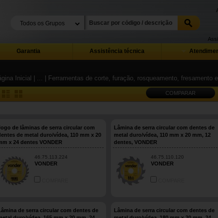
Assi
Garantia
Assistência técnica
Atendimen
gina Inicial
| ...
| Ferramentas de corte, furação, rosqueamento, fresamento 
COMPARAR
Jogo de lâminas de serra circular com
Lâmina de serra circular com dentes de
dentes de metal duro/vídea, 110 mm x 20
metal duro/vídea, 110 mm x 20 mm, 12
mm x 24 dentes VONDER
dentes, VONDER
46.75.113.224
46.75.110.120
VONDER
VONDER
COMPARE
COMPARE
Lâmina de serra circular com dentes de
Lâmina de serra circular com dentes de
metal duro/vídea, 165 mm x 20 mm, 24
metal duro/vídea, 180 mm x 20 mm, 24