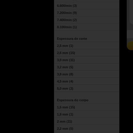
6.600/min
(3)
7.200/min
(9)
7.400/min
(2)
8.100/min
(1)
Espessura de corte
2,5 mm
(1)
2,6 mm
(15)
3,0 mm
(11)
3,2 mm
(5)
3,8 mm
(8)
4,5 mm
(4)
5,0 mm
(2)
Espessura do corpo
1,5 mm
(15)
1,9 mm
(1)
2 mm
(11)
2,2 mm
(5)