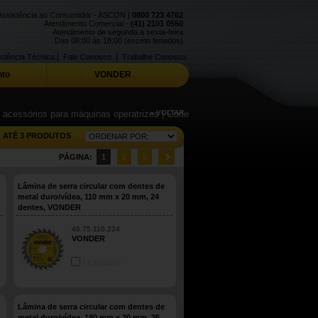
Assistência ao Consumidor - ASCON |
0800 723 4762
Atendimento Comercial -
(41) 2101 0550
Atendimento de segunda a sexta-feira
Das 08:00 às 18:00 (exceto feriados)
|
|
stência Técnica
Fale Conosco
Trabalhe Conosco
to
VONDER
e acessórios para máquinas operatrizes
« VOLTAR
| Corte
ATÉ 3 PRODUTOS
PÁGINA:
1
2
3
Lâmina de serra circular com dentes de
metal duro/vídea, 110 mm x 20 mm, 24
dentes, VONDER
46.75.110.224
VONDER
COMPARE
Lâmina de serra circular com dentes de
metal duro/vídea, 180 mm x 20 mm, 36