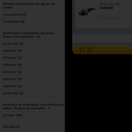
Número de posições de ajuste do
60.01.220.230
punho
VONDER
2 posições
(17)
COMPARE
3 posições
(6)
Aceleração transmitida nas mãos -
braços do operador - ah
10,32 m/s²
(1)
4,32 m/s²
(2)
4,73 m/s²
(2)
4,95 m/s²
(3)
5,32 m/s²
(2)
5,62 m/s²
(4)
5,68 m/s²
(2)
6,134 m/s²
(2)
Incerteza da aceleração transmitida nas
mãos - braços do operador - k
1,5 m/s²
(18)
Tensão (V)