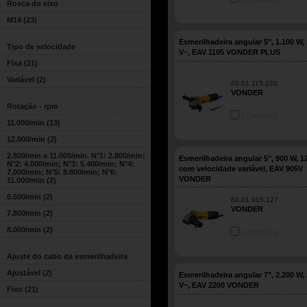
COMPARE
Rosca do eixo
M14
(23)
Esmerilhadeira angular 5", 1.100 W,
Tipo de velocidade
V~, EAV 1105 VONDER PLUS
Fixa
(21)
Variável
(2)
60.01.115.220
VONDER
Rotação - rpm
COMPARE
11.000/min
(13)
12.000/min
(2)
2.800/min a 11.000/min. N°1: 2.800/min;
Esmerilhadeira angular 5", 900 W, 1
N°2: 4.000/min; N°3: 5.400/min; N°4:
com velocidade variável, EAV 905V
7.000/min; N°5: 8.800/min; N°6:
VONDER
11.000/min
(2)
6.500/min
(2)
60.01.905.127
VONDER
7.800/min
(2)
8.000/min
(2)
COMPARE
Ajuste do cabo da esmerilhadeira
Ajustável
(2)
Esmerilhadeira angular 7", 2.200 W,
V~, EAV 2200 VONDER
Fixo
(21)