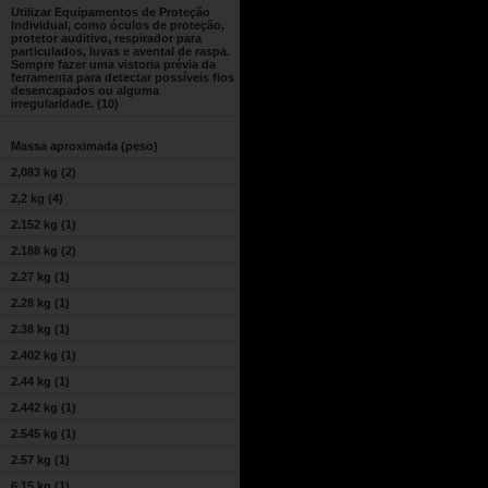
Utilizar Equipamentos de Proteção
Individual, como óculos de proteção,
protetor auditivo, respirador para
particulados, luvas e avental de raspa.
Sempre fazer uma vistoria prévia da
ferramenta para detectar possíveis fios
desencapados ou alguma
irregularidade.
(10)
Massa aproximada (peso)
2,083 kg
(2)
2,2 kg
(4)
2.152 kg
(1)
2.188 kg
(2)
2.27 kg
(1)
2.28 kg
(1)
2.38 kg
(1)
2.402 kg
(1)
2.44 kg
(1)
2.442 kg
(1)
2.545 kg
(1)
2.57 kg
(1)
6.15 kg
(1)