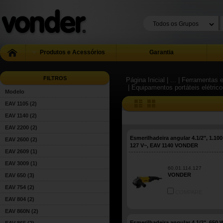
Produtos e Acessórios
Garantia
FILTROS
Página Inicial
| ...
| Ferramentas e
| Equipamentos portáteis elétric
Modelo
EAV 1105
(2)
EAV 1140
(2)
EAV 2200
(2)
Esmerilhadeira angular 4.1/2", 1.100
EAV 2600
(2)
127 V~, EAV 1140 VONDER
EAV 2609
(1)
EAV 3009
(1)
60.01.114.127
VONDER
EAV 650
(3)
EAV 754
(2)
COMPARE
EAV 804
(2)
EAV 860N
(2)
Esmerilhadeira angular 4.1/2", 650 