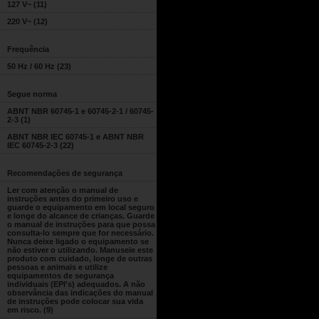
127 V~
(11)
220 V~
(12)
Frequência
50 Hz / 60 Hz
(23)
Segue norma
ABNT NBR 60745-1 e 60745-2-1 / 60745-
2-3
(1)
ABNT NBR IEC 60745-1 e ABNT NBR
IEC 60745-2-3
(22)
Recomendações de segurança
Ler com atenção o manual de
instruções antes do primeiro uso e
guarde o equipamento em local seguro
e longe do alcance de crianças. Guarde
o manual de instruções para que possa
consulta-lo sempre que for necessário.
Nunca deixe ligado o equipamento se
não estiver o utilizando. Manuseie este
produto com cuidado, longe de outras
pessoas e animais e utilize
equipamentos de segurança
individuais (EPI's) adequados. A não
observância das indicações do manual
de instruções pode colocar sua vida
em risco.
(9)