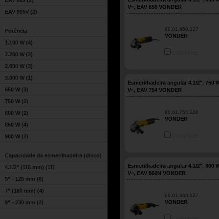
EAV 865
(2)
V~, EAV 650 VONDER
EAV 905V
(2)
60.01.650.127
Potência
VONDER
1.100 W
(4)
COMPARE
2.200 W
(2)
2.600 W
(3)
3.000 W
(1)
Esmerilhadeira angular 4.1/2", 750 
650 W
(3)
V~, EAV 754 VONDER
750 W
(2)
60.01.754.220
800 W
(2)
VONDER
860 W
(4)
COMPARE
900 W
(2)
Capacidade da esmerilhadeira (disco)
Esmerilhadeira angular 4.1/2", 860 
4.1/2" (115 mm)
(11)
V~, EAV 860N VONDER
5" - 125 mm
(6)
7" (180 mm)
(4)
60.01.860.127
VONDER
9" - 230 mm
(2)