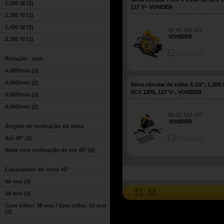
1.100 W
(2)
127 V~ VONDER
1.200 W
(2)
1.400 W
(2)
60.01.110.127
VONDER
2.200 W
(2)
COMPARE
Rotação - rpm
4.300/min
(2)
5.000/min
(2)
Serra circular de trilho 6.1/2", 1.200 
SCV 1206, 127 V~, VONDER
5.500/min
(2)
6.000/min
(2)
60.01.126.127
VONDER
Ângulo de inclinação da serra
Até 48°
(2)
COMPARE
Base com inclinação de até 45º
(6)
Capacidade de corte 45°
50 mm
(4)
56 mm
(2)
Com trilho: 38 mm / Sem trilho: 42 mm
(2)