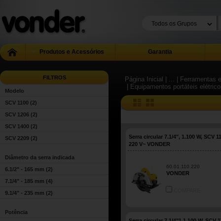
Produtos e Acessórios
Garantia
FILTROS
Página Inicial
| ...
| Ferramentas e
| Equipamentos portáteis elétric
Modelo
SCV 1100
(2)
SCV 1206
(2)
SCV 1400
(2)
Serra circular 7.1/4", 1.100 W, SCV 1
SCV 2209
(2)
220 V~ VONDER
Diâmetro da serra indicada
60.01.110.220
6.1/2" - 165 mm
(2)
VONDER
7.1/4" - 185 mm
(4)
COMPARE
9.1/4" - 235 mm
(2)
Potência
Serra circular 7.1/4"1 1.100 W, SCV 1