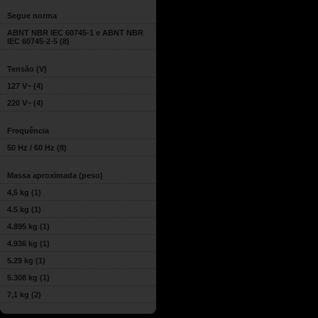
Segue norma
ABNT NBR IEC 60745-1 e ABNT NBR
IEC 60745-2-5
(8)
Tensão (V)
127 V~
(4)
220 V~
(4)
Frequência
50 Hz / 60 Hz
(8)
Massa aproximada (peso)
4,5 kg
(1)
4.5 kg
(1)
4.895 kg
(1)
4.936 kg
(1)
5.29 kg
(1)
5.308 kg
(1)
7,1 kg
(2)