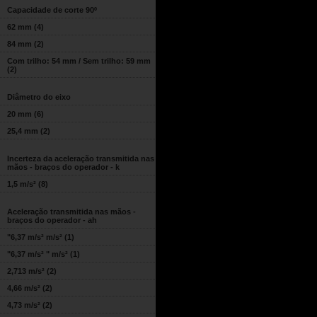
Capacidade de corte 90º
62 mm
(4)
84 mm
(2)
Com trilho: 54 mm / Sem trilho: 59 mm
(2)
Diâmetro do eixo
20 mm
(6)
25,4 mm
(2)
Incerteza da aceleração transmitida nas
mãos - braços do operador - k
1,5 m/s²
(8)
Aceleração transmitida nas mãos -
braços do operador - ah
"6,37 m/s² m/s²
(1)
"6,37 m/s² " m/s²
(1)
2,713 m/s²
(2)
4,66 m/s²
(2)
4,73 m/s²
(2)