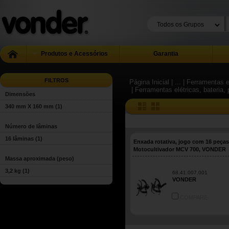
Produtos e Acessórios
Garantia
FILTROS
Página Inicial
| ...
| Ferramentas e
| Ferramentas elétricas, bateri
Dimensões
340 mm X 160 mm
(1)
Número de lâminas
16 lâminas
(1)
Enxada rotativa, jogo com 16 peças
Motocultivador MCV 700, VONDER
Massa aproximada (peso)
3,2 kg
(1)
68.41.007.001
VONDER
COMPARE