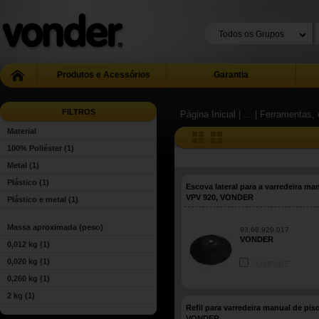
Produtos e Acessórios
Garantia
FILTROS
Página Inicial
| ...
| Ferramentas, 
Material
100% Poliéster
(1)
Metal
(1)
Plástico
(1)
Escova lateral para a varredeira ma
VPV 920, VONDER
Plástico e metal
(1)
Massa aproximada (peso)
93.68.920.017
VONDER
0,012 kg
(1)
0,020 kg
(1)
COMPARE
0,260 kg
(1)
2 kg
(1)
Refil para varredeira manual de piso
VONDER