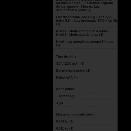
quente: 2 horas; Luz branca seguida
de luz amarela: 3 horas; Luz
secundária: 6 horas
(1)
Luz dispersada (SMD x 4) : Alta 2,5h -
baixa 5,5h / Luz projetada (SMD x 1): 3h
(1)
Nível 1 - Modo economia: 4 horas /
Nível 2 - Modo alto: 2 horas
(3)
Nível max: aproximadamente 5 horas
(1)
Tipo de pilha
3.7 V 1200 mAh
(1)
Bateria recaregável
(2)
Palito AAA
(4)
Nº de pilhas
1 bateria
(2)
3
(4)
Massa aproximada (peso)
0,006 kg
(1)
0,011 kg
(1)