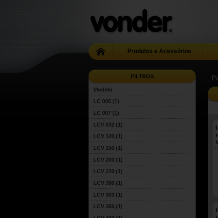
Produtos e Acessórios
FILTROS
Pá
Modelo
LC 005
(1)
LC 007
(1)
LCV 032
(1)
LCV 120
(1)
LCV 150
(1)
LCV 200
(1)
LCV 220
(1)
LCV 300
(1)
LCV 303
(1)
LCV 350
(1)