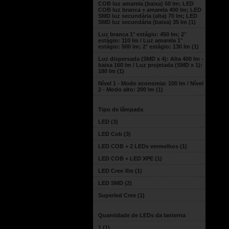
COB luz amarela (baixa) 50 lm; LED
COB luz branca + amarela 400 lm; LED
SMD luz secundária (alta) 70 lm; LED
SMD luz secundária (baixa) 35 lm
(1)
Luz branca 1° estágio: 450 lm; 2°
estágio: 110 lm / Luz amarela 1°
estágio: 500 lm; 2° estágio: 130 lm
(1)
Luz dispersada (SMD x 4): Alta 400 lm -
baixa 160 lm / Luz projetada (SMD x 1):
180 lm
(1)
Nível 1 - Modo economia: 100 lm / Nível
2 - Modo alto: 200 lm
(1)
Tipo de lâmpada
LED
(3)
LED Cob
(3)
LED COB + 2 LEDs vermelhos
(1)
LED COB + LED XPE
(1)
LED Cree Xte
(1)
LED SMD
(2)
Superled Cree
(1)
Quantidade de LEDs da lanterna
1
(1)