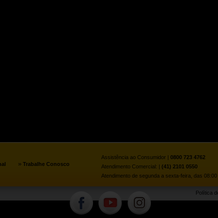
Assistência ao Consumidor |
0800 723 4762
»
nal
Trabalhe Conosco
Atendimento Comercial: |
(41) 2101 0550
Atendimento de segunda a sexta-feira, das 08:00 
Política 