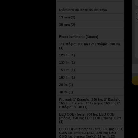
Diâmetro da lente da lanterna
13 mm
(2)
30 mm
(2)
Fluxo luminoso (lúmen)
1° Estágio: 100 lm / 2° Estágio: 300 lm
(1)
120 lm
(1)
130 lm
(1)
150 lm
(1)
160 lm
(1)
20 lm
(1)
30 lm
(1)
Frontal: 1° Estágio: 350 lm; 2° Estágio:
150 lm / Lateral: 1° Estágio: 150 lm; 2°
Estágio: 60 lm
(1)
LED COB (forte) 300 lm; LED COB
(média) 150 lm; LED COB (fraca) 90 lm
(1)
LED COB luz branca (alta) 230 lm; LED
COB luz amarela (alta) 220 lm; LED
COB luz branca (baixa) 52 lm; LED