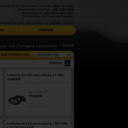
Assistência ao Consumidor - ASCON |
0800 723 4762
Atendimento Comercial -
(41) 2101 0550
Atendimento de segunda a sexta-feira
Das 08:00 às 18:00 (exceto feriados)
|
|
stência Técnica
Fale Conosco
Trabalhe Conosco
to
VONDER
ção civil
| Ferragens e acessórios
« VOLTAR
ATÉ 3 PRODUTOS
PÁGINA:
1
Lanterna de LED para cabeça, LC 005,
VONDER
80.75.005.000
VONDER
COMPARE
Lanterna de LED para cabeça, LED COB,
LCV 303 VONDER