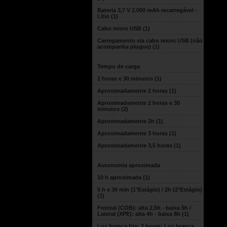
Bateria 3,7 V 2.000 mAh recarregável -
Lítio
(1)
Cabo micro USB
(1)
Carregamento via cabo micro USB (não
acompanha plugue)
(1)
Tempo de carga
2 horas e 30 minutos
(1)
Aproximadamente 2 horas
(1)
Aproximadamente 2 horas e 30
minutos
(2)
Aproximadamente 2h
(1)
Aproximadamente 3 horas
(1)
Aproximadamente 3,5 horas
(1)
Autonomia aproximada
10 h aproximada
(1)
5 h e 30 min (1°Estágio) / 2h (2°Estágio)
(1)
Frontal (COB): alta 2,5h - baixa 5h /
Lateral (XPE): alta 4h - baixa 8h
(1)
Luz branca fria: 2 horas; Luz branca