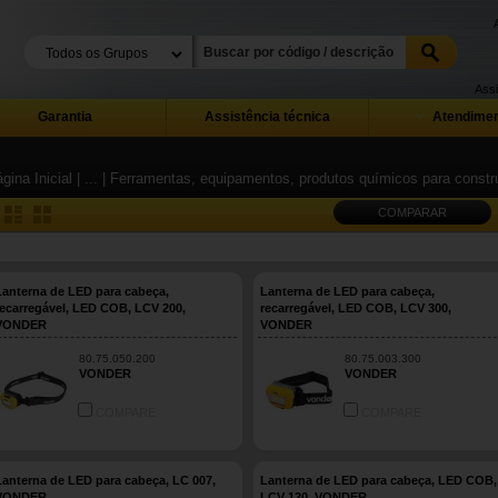
Assi
Garantia
Assistência técnica
Atendimen
gina Inicial
| ...
| Ferramentas, equipamentos, produtos químicos para constru
COMPARAR
Lanterna de LED para cabeça,
Lanterna de LED para cabeça,
recarregável, LED COB, LCV 200,
recarregável, LED COB, LCV 300,
VONDER
VONDER
80.75.050.200
80.75.003.300
VONDER
VONDER
COMPARE
COMPARE
Lanterna de LED para cabeça, LC 007,
Lanterna de LED para cabeça, LED COB,
VONDER
LCV 120, VONDER