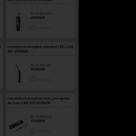
80.75.096.005
VONDER
COMPARE
D
Lanterna recarregável dobrável LED, LRD
201 VONDER
80.75.100.201
VONDER
COMPARE
Lanterna recarregável mini, com ajuste
de foco, LMV 475 VONDER
80.75.098.475
VONDER
COMPARE