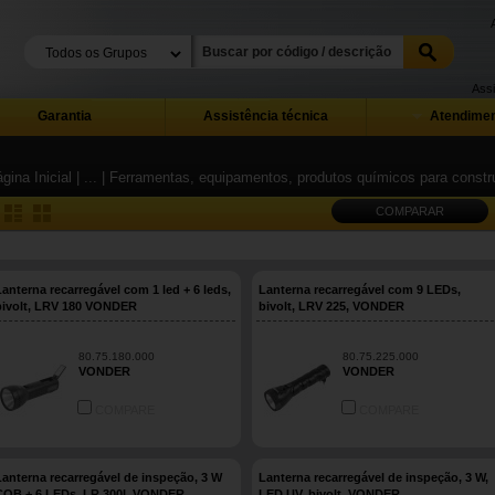
Assi
Garantia
Assistência técnica
Atendimen
gina Inicial
| ...
| Ferramentas, equipamentos, produtos químicos para constru
COMPARAR
Lanterna recarregável com 1 led + 6 leds,
Lanterna recarregável com 9 LEDs,
bivolt, LRV 180 VONDER
bivolt, LRV 225, VONDER
80.75.180.000
80.75.225.000
VONDER
VONDER
COMPARE
COMPARE
Lanterna recarregável de inspeção, 3 W
Lanterna recarregável de inspeção, 3 W,
COB + 6 LEDs, LR 300I, VONDER
LED UV, bivolt, VONDER