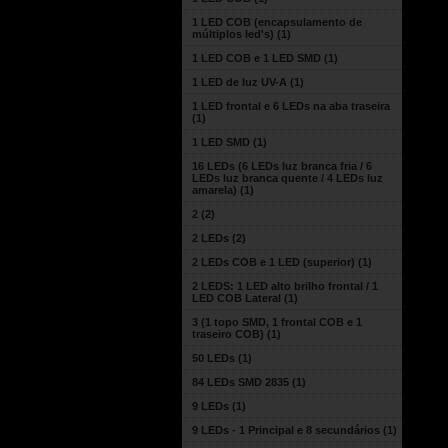
1 LED COB (encapsulamento de
múltiplos led's)
(1)
1 LED COB e 1 LED SMD
(1)
1 LED de luz UV-A
(1)
1 LED frontal e 6 LEDs na aba traseira
(1)
1 LED SMD
(1)
16 LEDs (6 LEDs luz branca fria / 6
LEDs luz branca quente / 4 LEDs luz
amarela)
(1)
2
(2)
2 LEDs
(2)
2 LEDs COB e 1 LED (superior)
(1)
2 LEDS: 1 LED alto brilho frontal / 1
LED COB Lateral
(1)
3 (1 topo SMD, 1 frontal COB e 1
traseiro COB)
(1)
50 LEDs
(1)
84 LEDs SMD 2835
(1)
9 LEDs
(1)
9 LEDs - 1 Principal e 8 secundários
(1)