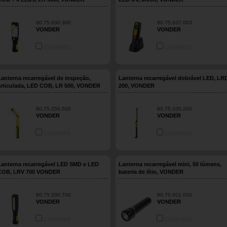
80.75.030.300
80.75.037.003
VONDER
VONDER
COMPARE
COMPARE
Lanterna recarregável de inspeção,
Lanterna recarregável dobrável LED, LR
articulada, LED COB, LR 500, VONDER
200, VONDER
80.75.250.500
80.75.100.200
VONDER
VONDER
COMPARE
COMPARE
Lanterna recarregável LED SMD e LED
Lanterna recarregável mini, 50 lúmens,
COB, LRV 700 VONDER
bateria de lítio, VONDER
80.75.200.700
80.75.001.050
VONDER
VONDER
COMPARE
COMPARE