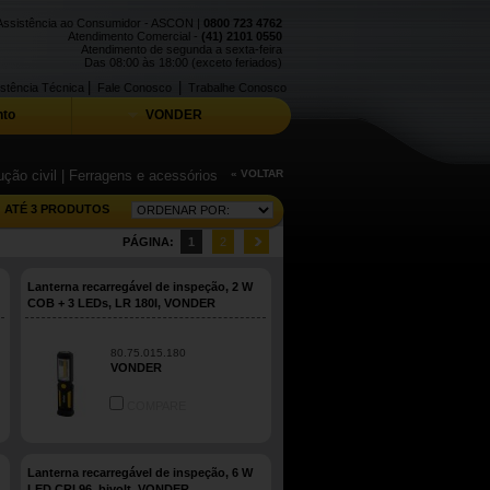
Assistência ao Consumidor - ASCON |
0800 723 4762
Atendimento Comercial -
(41) 2101 0550
Atendimento de segunda a sexta-feira
Das 08:00 às 18:00 (exceto feriados)
|
|
stência Técnica
Fale Conosco
Trabalhe Conosco
to
VONDER
ção civil
| Ferragens e acessórios
« VOLTAR
ATÉ 3 PRODUTOS
PÁGINA:
1
2
Lanterna recarregável de inspeção, 2 W
COB + 3 LEDs, LR 180I, VONDER
80.75.015.180
VONDER
COMPARE
Lanterna recarregável de inspeção, 6 W
LED CRI 96, bivolt, VONDER