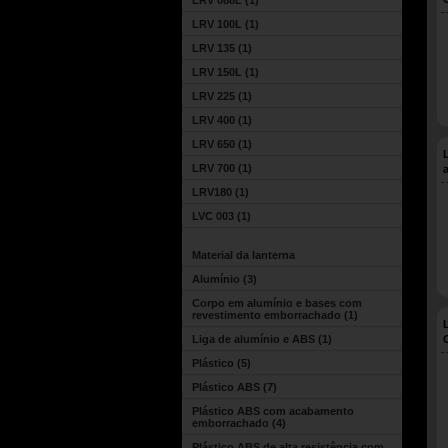
LRV 088L
(1)
LRV 100L
(1)
LRV 135
(1)
LRV 150L
(1)
LRV 225
(1)
LRV 400
(1)
LRV 650
(1)
LRV 700
(1)
LRV180
(1)
LVC 003
(1)
Material da lanterna
Alumínio
(3)
Corpo em alumínio e bases com
revestimento emborrachado
(1)
Liga de alumínio e ABS
(1)
Plástico
(5)
Plástico ABS
(7)
Plástico ABS com acabamento
emborrachado
(4)
Plástico ABS de alta resistência com