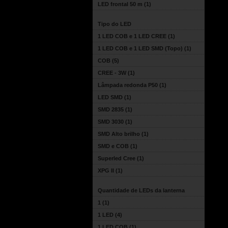
LED frontal 50 m
(1)
Tipo do LED
1 LED COB e 1 LED CREE
(1)
1 LED COB e 1 LED SMD (Topo)
(1)
COB
(5)
CREE - 3W
(1)
Lâmpada redonda P50
(1)
LED SMD
(1)
SMD 2835
(1)
SMD 3030
(1)
SMD Alto brilho
(1)
SMD e COB
(1)
Superled Cree
(1)
XPG II
(1)
Quantidade de LEDs da lanterna
1
(1)
1 LED
(4)
1 LED COB
(1)