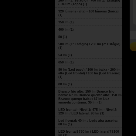
280 lm (1° estágio) / 700 lm (2° Estágio)
/ 180 lm (Topo)
(1)
320 lúmens (alta) - 160 lúmens (baixa)
(1)
350 lm
(1)
400 lm
(1)
50
(1)
500 lm (1° Estágio) / 250 lm (2° Estágio)
(1)
54 lm
(1)
650 lm
(1)
80 lm (Led topo) / 100 lm baixa - 200 lm
alta (Led frontal) / 180 lm (Led traseiro)
(1)
88 lm
(1)
Branco frio alto: 150 lm Branco frio
baixo: 67 lm Branco quente alto: 150 lm
Branco quente baixo: 67 lm Luz
amarela contínua: 35 lm
(1)
LED frontal - Nível 1: 475 lm - Nível 2:
120 lm / LED lateral: 98 lm
(1)
Led frontal: 40 lm / Leds aba traseira:
60 lm
(1)
LED frontal??80 lm / LED lateral??100
lm
(1)