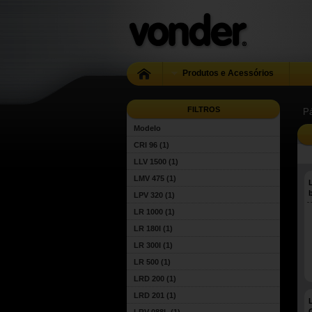
Produtos e Acessórios
FILTROS
Pá
Modelo
CRI 96
(1)
LLV 1500
(1)
LMV 475
(1)
LPV 320
(1)
LR 1000
(1)
LR 180I
(1)
LR 300I
(1)
LR 500
(1)
LRD 200
(1)
LRD 201
(1)