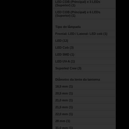
LED COB (Principal) e 3 LEDs
(Superior)
(1)
LED COB (Principal) e 6 LEDs
(Superior)
(1)
Tipo de lâmpada
Frontal: LED / Lateral: LED cob
(1)
LED
(12)
LED Cob
(3)
LED SMD
(1)
LED UV-A
(1)
Superled Cree
(3)
Diâmetro da lente da lanterna
18,5 mm
(1)
20,5 mm
(1)
21,0 mm
(1)
21,5 mm
(1)
22,0 mm
(1)
28 mm
(1)
31,0 mm
(1)