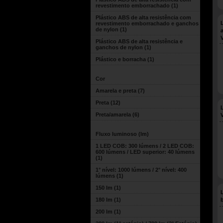
revestimento emborrachado
(1)
Plástico ABS de alta resistência com
revestimento emborrachado e ganchos
de nylon
(1)
Plástico ABS de alta resistência e
ganchos de nylon
(1)
Plástico e borracha
(1)
Cor
Amarela e preta
(7)
Preta
(12)
Preta/amarela
(6)
Fluxo luminoso (lm)
1 LED COB: 300 lúmens / 2 LED COB:
600 lúmens / LED superior: 40 lúmens
(1)
1° nível: 1000 lúmens / 2° nível: 400
lúmens
(1)
150 lm
(1)
180 lm
(1)
200 lm
(1)