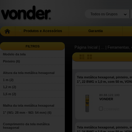
Produtos e Acessórios
Garantia
FILTROS
Página Inicial
| ...
| Ferramentas, 
Modelo da tela
Pinteiro
(6)
Altura da tela metálica hexagonal
Tela metálica hexagonal, pinteiro, 
1 m
(2)
1", 22 BWG x 1,0 m, com 50 m, VO
1,2 m
(2)
1,5 m
(2)
80.68.122.100
VONDER
Malha da tela metálica hexagonal
COMPARE
1" (W1: 28 mm - W2: 54 mm)
(6)
Comprimento da tela metálica
Tela metálica hexagonal, pinteiro, 
hexagonal
1", 24 BWG x 1,0 m, com 50 m, VO