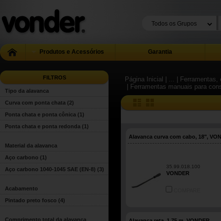
Produtos e Acessórios
Garantia
FILTROS
Página Inicial
| ...
| Ferramentas, 
| Ferramentas manuais para con
Tipo da alavanca
Curva com ponta chata
(2)
Ponta chata e ponta cônica
(1)
Ponta chata e ponta redonda
(1)
Alavanca curva com cabo, 18", V
Material da alavanca
Aço carbono
(1)
35.99.018.100
Aço carbono 1040-1045 SAE (EN-8)
(3)
VONDER
Acabamento
COMPARE
Pintado preto fosco
(4)
Comprimento total da alavanca
Alavanca reta, 1,75 m, VONDER