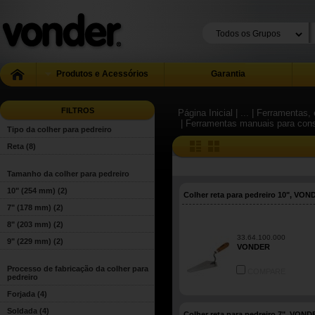
Produtos e Acessórios
Garantia
FILTROS
Página Inicial
| ...
| Ferramentas, 
| Ferramentas manuais para con
Tipo da colher para pedreiro
Reta
(8)
Tamanho da colher para pedreiro
10" (254 mm)
(2)
Colher reta para pedreiro 10", VO
7" (178 mm)
(2)
8" (203 mm)
(2)
33.64.100.000
9" (229 mm)
(2)
VONDER
Processo de fabricação da colher para
COMPARE
pedreiro
Forjada
(4)
Soldada
(4)
Colher reta para pedreiro 7", VOND