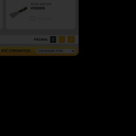
35.53.300.000
VONDER
COMPARE
PÁGINA:
1
2
ATÉ 3 PRODUTOS