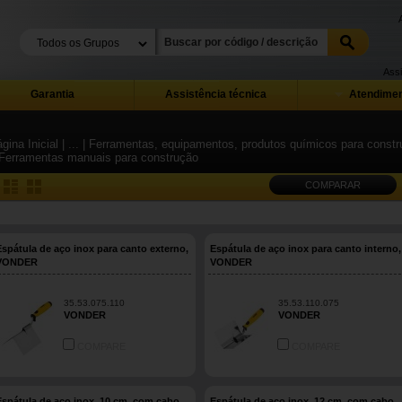
Assi
Garantia
Assistência técnica
Atendimen
gina Inicial
| ...
| Ferramentas, equipamentos, produtos químicos para constru
 Ferramentas manuais para construção
COMPARAR
Espátula de aço inox para canto externo,
Espátula de aço inox para canto interno,
VONDER
VONDER
35.53.075.110
35.53.110.075
VONDER
VONDER
COMPARE
COMPARE
Espátula de aço inox, 10 cm, com cabo
Espátula de aço inox, 12 cm, com cabo