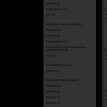
AISI 304
(5)
Polipropileno
(4)
PVC
(1)
Material do cabo da espátula
Madeira
(13)
Plástico
(9)
Polipropileno
(4)
Polipropileno com revestimento
emborrachado
(9)
PVC
(1)
Quantidade de peças
3 peças
(1)
Massa aproximada (peso)
0,020 kg
(1)
0,024 kg
(1)
0,028 kg
(1)
0,040 kg
(1)