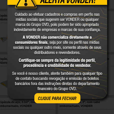
COMPARE
COMPARE
Espátula de aço inox, 8 cm, com cabo
Espátula de aço, 1.1/2", com cabo
plástico, VONDER
emborrachado, VONDER
35.92.008.004
35.53.112.000
VONDER
VONDER
COMPARE
COMPARE
Espátula de aço, 10 cm, com cabo
Espátula de aço, 12 cm, com cabo de
plástico, VONDER
madeira parafusado, VONDER
62.42.100.000
30.87.012.000
VONDER
VONDER
COMPARE
COMPARE
CLIQUE PARA FECHAR
Espátula de aço, 2.1/2", com cabo
Espátula de aço, 2", com cabo
emborrachado, VONDER
emborrachado, VONDER