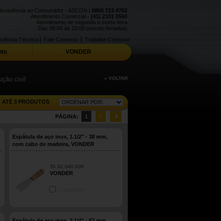
Assistência ao Consumidor - ASCON |
0800 723 4762
Atendimento Comercial -
(41) 2101 0550
Atendimento de segunda a sexta-feira
Das 08:00 às 18:00 (exceto feriados)
|
|
stência Técnica
Fale Conosco
Trabalhe Conosco
to
VONDER
ção civil
« VOLTAR
ATÉ 3 PRODUTOS
PÁGINA:
1
2
Espátula de aço inox, 1.1/2" - 38 mm,
com cabo de madeira, VONDER
35.92.040.000
VONDER
COMPARE
Espátula de aço inox, 2.1/4" - 57 mm,