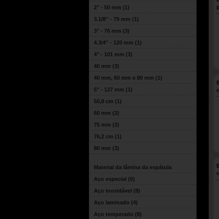
2" - 50 mm
(1)
3.1/8'' - 79 mm
(1)
3" - 76 mm
(3)
4.3/4'' - 120 mm
(1)
4" - 101 mm
(3)
40 mm
(3)
40 mm, 60 mm e 80 mm
(1)
5" - 127 mm
(1)
50,8 cm
(1)
60 mm
(2)
75 mm
(2)
76,2 cm
(1)
80 mm
(3)
Material da lâmina da espátula
Aço especial
(6)
Aço inoxidável
(8)
Aço laminado
(4)
Aço temperado
(8)