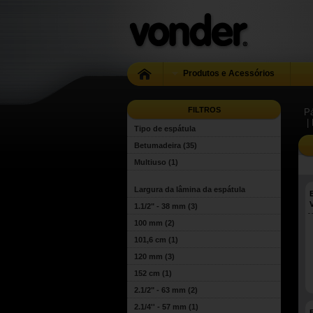
Produtos e Acessórios
FILTROS
Pá
|
Tipo de espátula
Betumadeira
(35)
Multiuso
(1)
Largura da lâmina da espátula
1.1/2" - 38 mm
(3)
100 mm
(2)
101,6 cm
(1)
120 mm
(3)
152 cm
(1)
2.1/2" - 63 mm
(2)
2.1/4'' - 57 mm
(1)