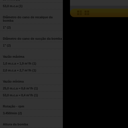
53,0 m.c.a
(1)
Diâmetro do cano de recalque da
bomba
1"
(2)
Diâmetro do cano de sucção da bomba
1"
(2)
Vazão máxima
1,0 m.c.a = 1,9 m³/h
(1)
2,0 m.c.a = 2,7 m³/h
(1)
Vazão mínima
25,0 m.c.a = 0,6 m³/h
(1)
53,0 m.c.a = 0,4 m³/h
(1)
Rotação - rpm
3.450/min
(2)
Altura da bomba