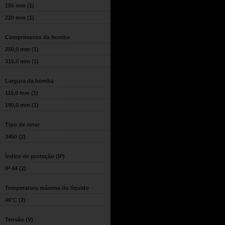
155 mm
(1)
220 mm
(1)
Comprimento da bomba
250,0 mm
(1)
315,0 mm
(1)
Largura da bomba
115,0 mm
(1)
190,0 mm
(1)
Tipo de rotor
3450
(2)
Índice de proteção (IP)
IP 44
(2)
Temperatura máxima do líquido
40°C
(2)
Tensão (V)