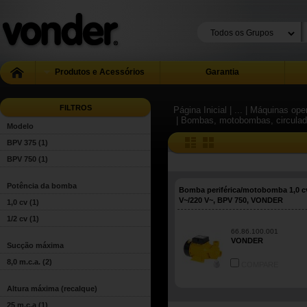
Produtos e Acessórios
Garantia
FILTROS
Página Inicial
| ...
| Máquinas ope
| Bombas, motobombas, circulado
Modelo
BPV 375
(1)
BPV 750
(1)
Potência da bomba
Bomba periférica/motobomba 1,0 cv
V~/220 V~, BPV 750, VONDER
1,0 cv
(1)
1/2 cv
(1)
66.86.100.001
VONDER
Sucção máxima
8,0 m.c.a.
(2)
COMPARE
Altura máxima (recalque)
25 m.c.a
(1)