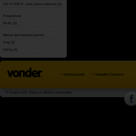
127 V~/220 V~ com chave seletora
(2)
Frequência
60 Hz
(2)
Massa aproximada (peso)
5 kg
(1)
5,8 kg
(1)
»
»
Institucional
Trabalhe Conosco
© Grupo OVD. Todos os direitos reservados.