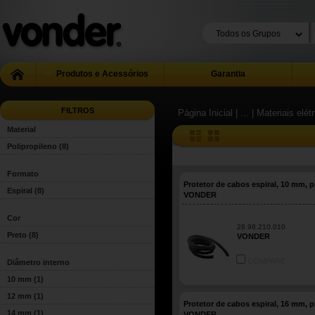
Produtos e Acessórios
Garantia
FILTROS
Página Inicial
| ...
| Materiais elét
Material
Polipropileno
(8)
Formato
Protetor de cabos espiral, 10 mm, p
Espiral
(8)
VONDER
Cor
28.98.210.010
Preto
(8)
VONDER
COMPARE
Diâmetro interno
10 mm
(1)
12 mm
(1)
Protetor de cabos espiral, 16 mm, p
14 mm
(1)
VONDER