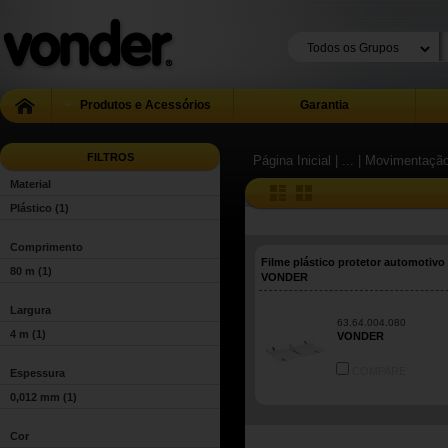
Produtos e Acessórios
Garantia
FILTROS
Página Inicial
| ...
| Movimentação
Material
Plástico
(1)
Comprimento
Filme plástico protetor automotivo
80 m
(1)
VONDER
Largura
63.64.004.080
4 m
(1)
VONDER
COMPARE
Espessura
0,012 mm
(1)
Cor