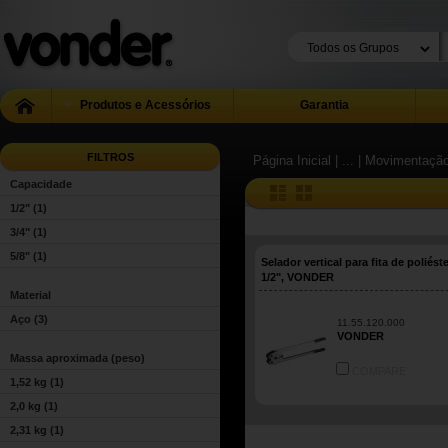
Produtos e Acessórios
Garantia
FILTROS
Página Inicial
| ...
| Movimentação
Capacidade
1/2"
(1)
3/4"
(1)
5/8"
(1)
Selador vertical para fita de poliést
1/2", VONDER
Material
Aço
(3)
11.55.120.000
VONDER
Massa aproximada (peso)
COMPARE
1,52 kg
(1)
2,0 kg
(1)
2,31 kg
(1)