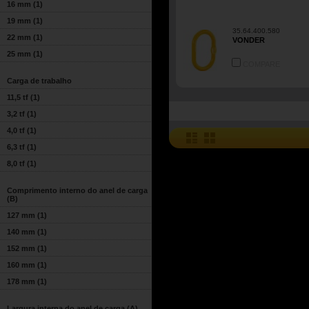
16 mm
(1)
19 mm
(1)
35.64.400.580
22 mm
(1)
VONDER
25 mm
(1)
COMPARE
Carga de trabalho
11,5 tf
(1)
3,2 tf
(1)
4,0 tf
(1)
6,3 tf
(1)
8,0 tf
(1)
Comprimento interno do anel de carga
(B)
127 mm
(1)
140 mm
(1)
152 mm
(1)
160 mm
(1)
178 mm
(1)
Largura interna do anel de carga (A)