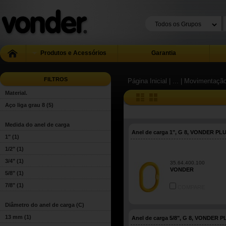
Produtos e Acessórios
Garantia
FILTROS
Página Inicial
| ...
| Movimentação
Material.
Aço liga grau 8
(5)
Medida do anel de carga
Anel de carga 1", G 8, VONDER PL
1"
(1)
1/2"
(1)
3/4"
(1)
35.64.400.100
VONDER
5/8"
(1)
7/8"
(1)
COMPARE
Diâmetro do anel de carga (C)
13 mm
(1)
Anel de carga 5/8", G 8, VONDER P