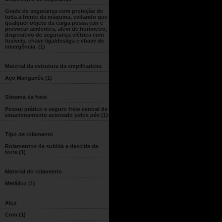
Grade de segurança com proteção de
toda a frente da máquina, evitando que
qualquer objeto da carga possa cair e
provocar acidentes, além de horímetro,
dispositivo de segurança elétrica com
fusíveis, chave liga/desliga e chave de
emergência.
(1)
Material da estrutura da empilhadeira
Aço Manganês
(1)
Sistema de freio
Possui prático e seguro freio central de
estacionamento acionado pelos pés
(1)
Tipo de rolamento
Rolamentos de subida e descida da
torre
(1)
Material do rolamento
Metálico
(1)
Alça
Com
(1)