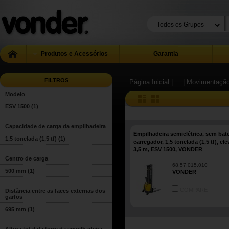
Produtos e Acessórios
Garantia
FILTROS
Página Inicial
| ...
| Movimentação
Modelo
ESV 1500
(1)
Capacidade de carga da empilhadeira
Empilhadeira semielétrica, sem bate
1,5 tonelada (1,5 tf)
(1)
carregador, 1,5 tonelada (1,5 tf), el
3,5 m, ESV 1500, VONDER
Centro de carga
68.57.015.010
500 mm
(1)
VONDER
COMPARE
Distância entre as faces externas dos
garfos
695 mm
(1)