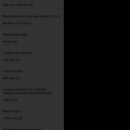
180 mm x 50 mm
(1)
Dimensões da roda dos garfos (D x L)
80 mm x 77 mm
(1)
Material da roda
Nylon
(1)
Largura dos garfos
170 mm
(1)
Largura total
800 mm
(1)
Largura mínima do corredor
operacional para movimentação
2,36 m
(1)
Raio de giro
1.505 mm
(1)
Dispositivo de segurança