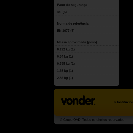
Fator de segurança
4:1
(5)
Norma de referência
EN 1677
(5)
Massa aproximada (peso)
0.192 kg
(1)
0.34 kg
(1)
0.795 kg
(1)
1.65 kg
(1)
2.85 kg
(1)
»
Institucio
© Grupo OVD. Todos os direitos reservados.