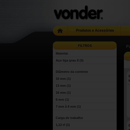
Produtos e Acessórios
FILTROS
Pá
Material.
Aço liga grau 8
(5)
Diâmetro da corrente
10 mm
(1)
13 mm
(1)
16 mm
(1)
6 mm
(1)
7 mm à 8 mm
(1)
Carga de trabalho
1,12 tf
(1)