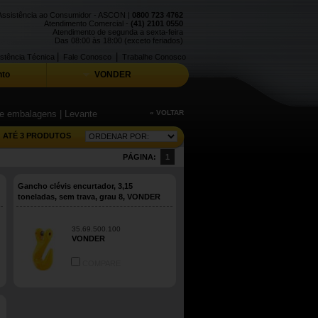
Assistência ao Consumidor - ASCON |
0800 723 4762
Atendimento Comercial -
(41) 2101 0550
Atendimento de segunda a sexta-feira
Das 08:00 às 18:00 (exceto feriados)
|
|
stência Técnica
Fale Conosco
Trabalhe Conosco
to
VONDER
 de embalagens
| Levante
« VOLTAR
ATÉ 3 PRODUTOS
PÁGINA:
1
Gancho clévis encurtador, 3,15
toneladas, sem trava, grau 8, VONDER
35.69.500.100
VONDER
COMPARE