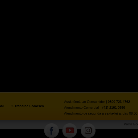
Assistência ao Consumidor |
0800 723 4762
»
nal
Trabalhe Conosco
Atendimento Comercial: |
(41) 2101 0550
Atendimento de segunda a sexta-feira, das 08:00 
Política 