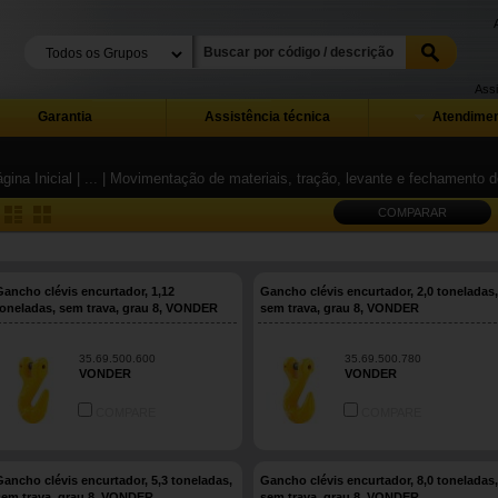
Assi
Garantia
Assistência técnica
Atendimen
gina Inicial
| ...
| Movimentação de materiais, tração, levante e fechamento
COMPARAR
Gancho clévis encurtador, 1,12
Gancho clévis encurtador, 2,0 toneladas,
toneladas, sem trava, grau 8, VONDER
sem trava, grau 8, VONDER
35.69.500.600
35.69.500.780
VONDER
VONDER
COMPARE
COMPARE
Gancho clévis encurtador, 5,3 toneladas,
Gancho clévis encurtador, 8,0 toneladas,
sem trava, grau 8, VONDER
sem trava, grau 8, VONDER