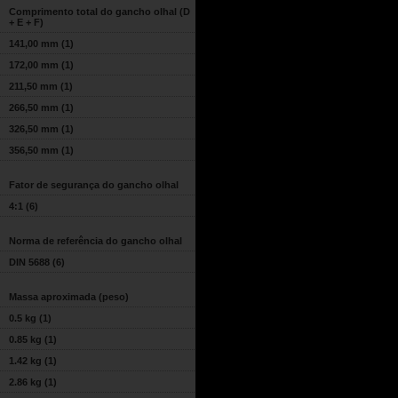
Comprimento total do gancho olhal (D
+ E + F)
141,00 mm
(1)
172,00 mm
(1)
211,50 mm
(1)
266,50 mm
(1)
326,50 mm
(1)
356,50 mm
(1)
Fator de segurança do gancho olhal
4:1
(6)
Norma de referência do gancho olhal
DIN 5688
(6)
Massa aproximada (peso)
0.5 kg
(1)
0.85 kg
(1)
1.42 kg
(1)
2.86 kg
(1)