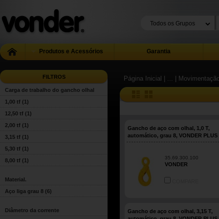
Produtos e Acessórios
Garantia
FILTROS
Página Inicial
| ...
| Movimentação
Carga de trabalho do gancho olhal
1,00 tf
(1)
12,50 tf
(1)
2,00 tf
(1)
Gancho de aço com olhal, 1,0 T,
automático, grau 8, VONDER PLUS
3,15 tf
(1)
5,30 tf
(1)
35.69.300.100
8,00 tf
(1)
VONDER
Material.
COMPARE
Aço liga grau 8
(6)
Diâmetro da corrente
Gancho de aço com olhal, 3,15 T,
automático, grau 8, VONDER PLUS