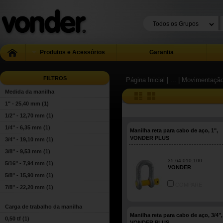
Produtos e Acessórios
Garantia
FILTROS
Página Inicial
| ...
| Movimentação
Medida da manilha
1" - 25,40 mm
(1)
1/2" - 12,70 mm
(1)
1/4" - 6,35 mm
(1)
Manilha reta para cabo de aço, 1",
VONDER PLUS
3/4" - 19,10 mm
(1)
3/8" - 9,53 mm
(1)
35.64.010.100
5/16" - 7,94 mm
(1)
VONDER
5/8" - 15,90 mm
(1)
COMPARE
7/8" - 22,20 mm
(1)
Carga de trabalho da manilha
Manilha reta para cabo de aço, 3/4",
0,50 tf
(1)
VONDER PLUS