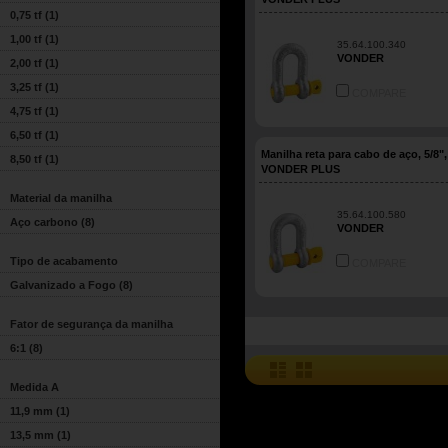
0,75 tf
(1)
1,00 tf
(1)
35.64.100.340
VONDER
2,00 tf
(1)
3,25 tf
(1)
COMPARE
4,75 tf
(1)
6,50 tf
(1)
Manilha reta para cabo de aço, 5/8",
8,50 tf
(1)
VONDER PLUS
Material da manilha
35.64.100.580
Aço carbono
(8)
VONDER
Tipo de acabamento
COMPARE
Galvanizado a Fogo
(8)
Fator de segurança da manilha
6:1
(8)
Medida A
11,9 mm
(1)
13,5 mm
(1)