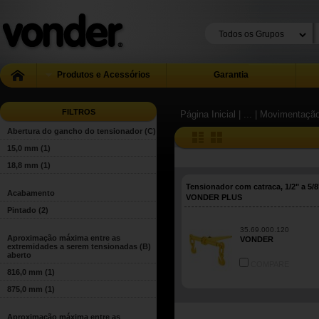
Produtos e Acessórios
Garantia
FILTROS
Página Inicial
| ...
| Movimentação
Abertura do gancho do tensionador (C)
15,0 mm
(1)
18,8 mm
(1)
Tensionador com catraca, 1/2" a 5/8
Acabamento
VONDER PLUS
Pintado
(2)
35.69.000.120
Aproximação máxima entre as
VONDER
extremidades a serem tensionadas (B)
aberto
COMPARE
816,0 mm
(1)
875,0 mm
(1)
Aproximação máxima entre as