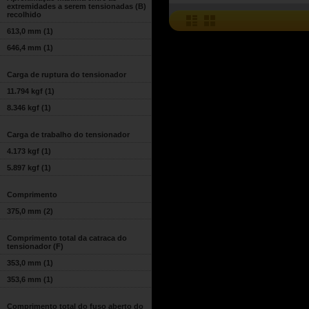
extremidades a serem tensionadas (B)
recolhido
613,0 mm
(1)
646,4 mm
(1)
Carga de ruptura do tensionador
11.794 kgf
(1)
8.346 kgf
(1)
Carga de trabalho do tensionador
4.173 kgf
(1)
5.897 kgf
(1)
Comprimento
375,0 mm
(2)
Comprimento total da catraca do
tensionador (F)
353,0 mm
(1)
353,6 mm
(1)
Comprimento total do fuso aberto do