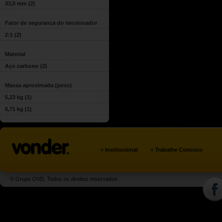
33,0 mm
(2)
Fator de segurança do tensionador
2:1
(2)
Material
Aço carbono
(2)
Massa aproximada (peso)
5,23 kg
(1)
6,71 kg
(1)
»
»
Institucional
Trabalhe Conosco
© Grupo OVD. Todos os direitos reservados.