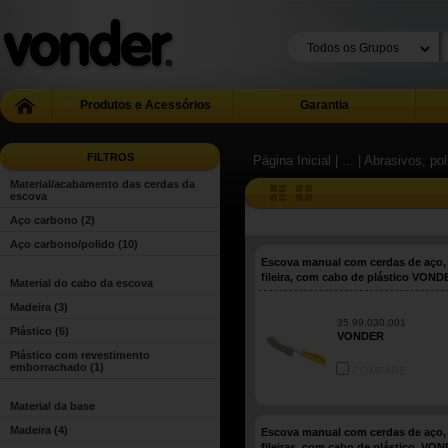
Produtos e Acessórios
Garantia
FILTROS
Página Inicial
| ...
| Abrasivos, pol
Material/acabamento das cerdas da
escova
Aço carbono
(2)
Aço carbono/polido
(10)
Escova manual com cerdas de aço,
fileira, com cabo de plástico VOND
Material do cabo da escova
Madeira
(3)
35.99.030.001
Plástico
(6)
VONDER
Plástico com revestimento
emborrachado
(1)
COMPARE
Material da base
Madeira
(4)
Escova manual com cerdas de aço,
fileiras, com cabo de plástico, VO