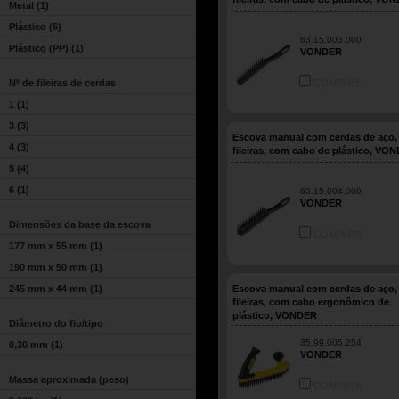
Metal
(1)
Plástico
(6)
63.15.003.000
Plástico (PP)
(1)
VONDER
Nº de fileiras de cerdas
COMPARE
1
(1)
3
(3)
Escova manual com cerdas de aço,
4
(3)
fileiras, com cabo de plástico, VO
5
(4)
6
(1)
63.15.004.000
VONDER
Dimensões da base da escova
COMPARE
177 mm x 55 mm
(1)
190 mm x 50 mm
(1)
245 mm x 44 mm
(1)
Escova manual com cerdas de aço,
fileiras, com cabo ergonômico de
plástico, VONDER
Diâmetro do fio/tipo
35.99.005.254
0,30 mm
(1)
VONDER
Massa aproximada (peso)
COMPARE