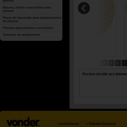
pintura
Massas, tintas e acessórios para
pintura
Peças de reposição para equipamentos
de pintura
Pistolas para pintura e acessórios
Sistemas de acabamento
1
2
3
4
5
6
7
24
25
26
Escova circular aço latona
»
»
Institucional
Trabalhe Conosco