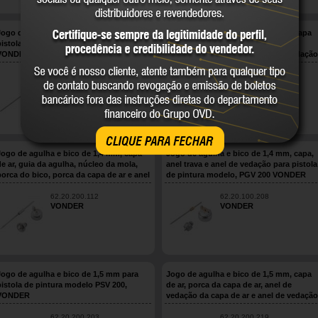
Jogo de agulha e bico de 1,3 mm para
Jogo de agulha e bico de 1,3 mm, capa
pistola de pintura modelo PSV 200,
de ar, porca da capa de ar, anel de
VONDER
vedação da capa de ar e anel de vedação
da porca para pistola de pintura modelo.
PSV 200 VONDER
62.20.200.204
62.20.200.222
VONDER
VONDER
CLIQUE PARA FECHAR
Jogo de agulha e bico de 1,4 mm, capa
Jogo de agulha e bico de 1,4 mm, capa,
de ar, guia da agulha, núcleo da mola,
anel trava e anel de vedação para pistola
porca do bico, porca da capa de ar e anel
de pintura modelo, PGV 200 VONDER
da capa de ar para pistola de pintura
modelo, PSV 100 VONDER
62.20.200.112
62.20.100.208
VONDER
VONDER
Jogo de agulha e bico de 1,5 mm para
Jogo de agulha e bico de 1,5 mm, capa
pistola de pintura modelo PSV 200,
de ar, porca da capa de ar, anel de
VONDER
vedação da capa de ar e anel de vedação
da porca para pistola de pintura modelo,
PSV 200 VONDER
62.20.200.203
62.20.200.219