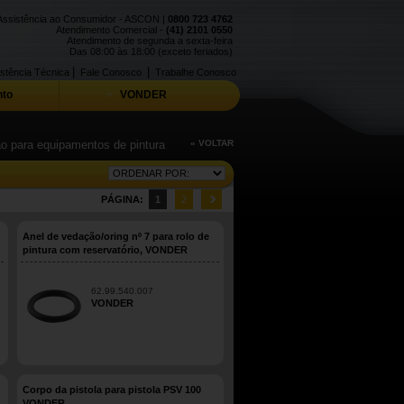
Assistência ao Consumidor - ASCON |
0800 723 4762
Atendimento Comercial -
(41) 2101 0550
Atendimento de segunda a sexta-feira
Das 08:00 às 18:00 (exceto feriados)
|
|
stência Técnica
Fale Conosco
Trabalhe Conosco
to
VONDER
ão para equipamentos de pintura
« VOLTAR
PÁGINA:
1
2
Anel de vedação/oring nº 7 para rolo de
pintura com reservatório, VONDER
62.99.540.007
VONDER
Corpo da pistola para pistola PSV 100
VONDER