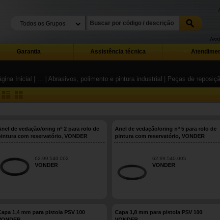
Assi
Garantia
Assistência técnica
Atendimen
gina Inicial
| ...
| Abrasivos, polimento e pintura industrial
| Peças de reposiç
Anel de vedação/oring nº 2 para rolo de
Anel de vedação/oring nº 5 para rolo de
pintura com reservatório, VONDER
pintura com reservatório, VONDER
62.99.540.002
62.99.540.005
VONDER
VONDER
Capa 1,4 mm para pistola PSV 100
Capa 1,8 mm para pistola PSV 100
VONDER
VONDER