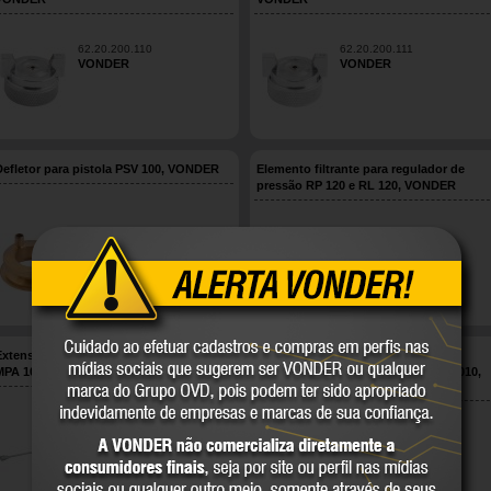
62.20.200.110
62.20.200.111
VONDER
VONDER
Defletor para pistola PSV 100, VONDER
Elemento filtrante para regulador de
pressão RP 120 e RL 120, VONDER
62.20.200.121
62.49.700.007
VONDER
VONDER
Extensão para máquina de pintura airless
Filtro malha 100, para pistola das
MPA 1010, VONDER
máquinas de pintura airless, MPA 1010,
120, 300, 350B, 540B VONDER
62.20.110.027
62.20.110.109
VONDER
VONDER