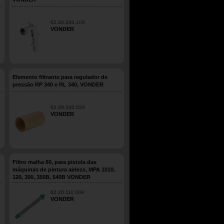
62.20.200.109
VONDER
Elemento filtrante para regulador de
pressão RP 340 e RL 340, VONDER
62.49.340.029
VONDER
Filtro malha 60, para pistola das
máquinas de pintura airless, MPA 1010,
120, 300, 350B, 540B VONDER
62.20.111.009
VONDER