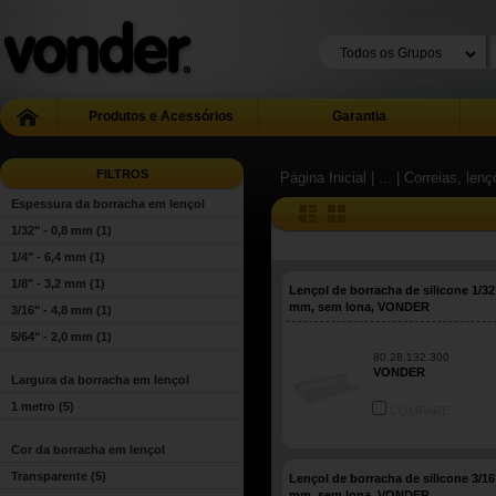
Produtos e Acessórios
Garantia
FILTROS
Página Inicial
| ...
| Correias, len
Espessura da borracha em lençol
1/32" - 0,8 mm
(1)
1/4" - 6,4 mm
(1)
1/8" - 3,2 mm
(1)
Lençol de borracha de silicone 1/32"
mm, sem lona, VONDER
3/16" - 4,8 mm
(1)
5/64" - 2,0 mm
(1)
80.28.132.300
VONDER
Largura da borracha em lençol
1 metro
(5)
COMPARE
Cor da borracha em lençol
Transparente
(5)
Lençol de borracha de silicone 3/16"
mm, sem lona, VONDER