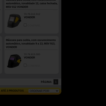
automático, tonalidade 12, caixa fechada,
MSV 012 VONDER
70.76.012.012
VONDER
COMPARE
Máscara para solda, com escurecimento
automático, tonalidade 9 a 13, MSV 913,
VONDER
70.76.913.000
VONDER
COMPARE
PÁGINA:
1
ATÉ 3 PRODUTOS