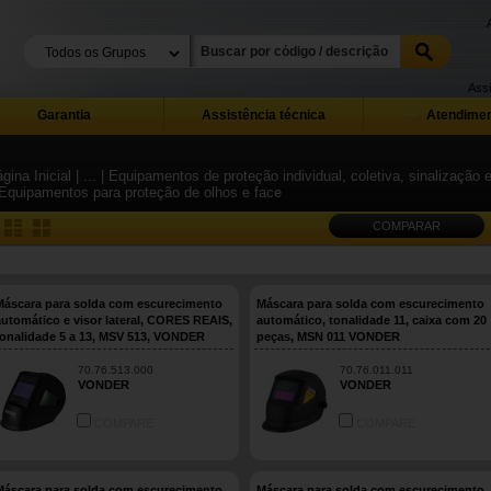
Assi
Garantia
Assistência técnica
Atendimen
gina Inicial
| ...
| Equipamentos de proteção individual, coletiva, sinalização
 Equipamentos para proteção de olhos e face
COMPARAR
Máscara para solda com escurecimento
Máscara para solda com escurecimento
automático e visor lateral, CORES REAIS,
automático, tonalidade 11, caixa com 20
tonalidade 5 a 13, MSV 513, VONDER
peças, MSN 011 VONDER
PLUS
70.76.513.000
70.76.011.011
VONDER
VONDER
COMPARE
COMPARE
Máscara para solda com escurecimento
Máscara para solda com escurecimento