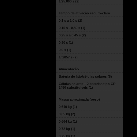
1/25.000 s
(2)
Tempo de ativação escuro-claro
0,1 s a 1,0 s
(2)
0,15 s - 0,80 s
(1)
0,25 s a 0,45 s
(2)
0,80 s
(1)
0,9 s
(1)
1/ 2857 s
(2)
Alimentação
Bateria de lítio/células solares
(8)
Células solares + 2 baterias tipo CR
2450 substituíveis
(1)
Massa aproximada (peso)
0,640 kg
(1)
0,65 kg
(2)
0,664 kg
(1)
0.72 kg
(1)
0.75 kg
(1)