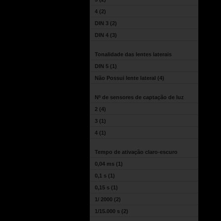
4
(2)
DIN 3
(2)
DIN 4
(3)
Tonalidade das lentes laterais
DIN 5
(1)
Não Possui lente lateral
(4)
Nº de sensores de captação de luz
2
(4)
3
(1)
4
(1)
Tempo de ativação claro-escuro
0,04 ms
(1)
0,1 s
(1)
0,15 s
(1)
1/ 2000
(2)
1/15.000 s
(2)