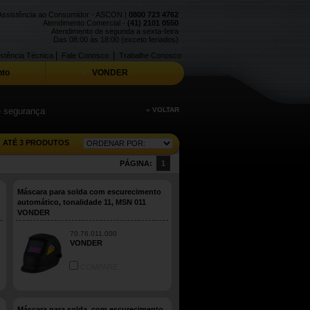
Assistência ao Consumidor - ASCON |
0800 723 4762
Atendimento Comercial -
(41) 2101 0550
Atendimento de segunda a sexta-feira
Das 08:00 às 18:00 (exceto feriados)
|
|
stência Técnica
Fale Conosco
Trabalhe Conosco
to
VONDER
 e segurança
« VOLTAR
ATÉ 3 PRODUTOS
PÁGINA:
1
Máscara para solda com escurecimento
automático, tonalidade 11, MSN 011
VONDER
70.76.011.000
VONDER
COMPARE
Máscara para solda, com escurecimento