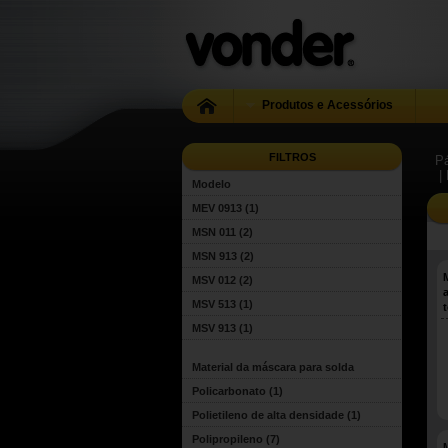
Produtos e Acessórios
FILTROS
Pá
|
Modelo
MEV 0913
(1)
MSN 011
(2)
MSN 913
(2)
MSV 012
(2)
MSV 513
(1)
MSV 913
(1)
Material da máscara para solda
Policarbonato
(1)
Polietileno de alta densidade
(1)
Polipropileno
(7)