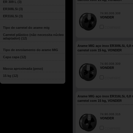
ER 309 L
(3)
ER308LSi
(3)
74.90.008.308
ER316LSi
(3)
VONDER
Tipo de carretel do arame mig
COMPARE
Carretel plástico (não necessita núcleo
adaptador)
(12)
Arame MIG aço inox ER309LSi, 0,8
Tipo de enrolamento do arame MIG
carretel com 15 kg, VONDER
Capa capa
(12)
74.90.008.309
VONDER
Massa aproximada (peso)
15 kg
(12)
COMPARE
Arame MIG aço inox ER316LSi, 0,8
carretel com 15 kg, VONDER
74.90.008.316
VONDER
COMPARE