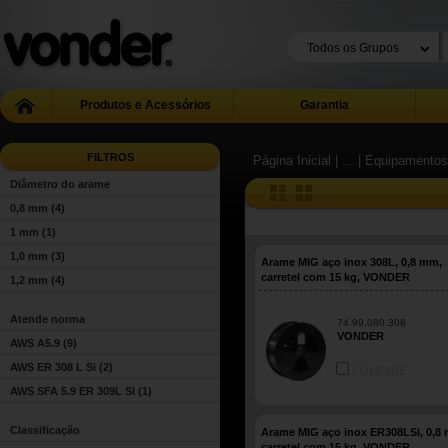
Produtos e Acessórios
Garantia
FILTROS
Página Inicial
| ...
| Equipamentos
Diâmetro do arame
0,8 mm
(4)
1 mm
(1)
1,0 mm
(3)
Arame MIG aço inox 308L, 0,8 mm,
carretel com 15 kg, VONDER
1,2 mm
(4)
Atende norma
74.99.080.308
VONDER
AWS A5.9
(9)
AWS ER 308 L Si
(2)
COMPARE
AWS SFA 5.9 ER 309L SI
(1)
Classificação
Arame MIG aço inox ER308LSi, 0,8
carretel com 15 kg, VONDER