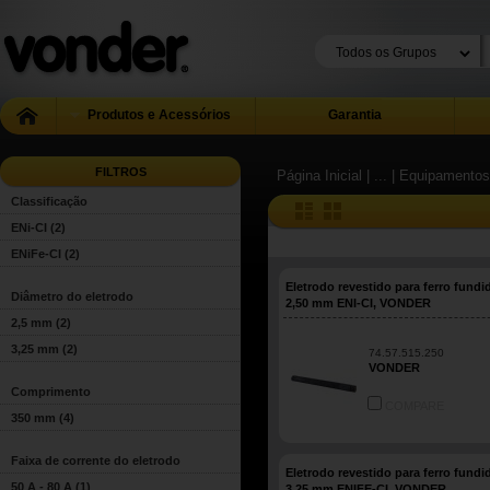
Produtos e Acessórios
Garantia
FILTROS
Página Inicial
| ...
| Equipamentos
Classificação
ENi-CI
(2)
ENiFe-CI
(2)
Eletrodo revestido para ferro fundi
Diâmetro do eletrodo
2,50 mm ENI-CI, VONDER
2,5 mm
(2)
3,25 mm
(2)
74.57.515.250
VONDER
Comprimento
COMPARE
350 mm
(4)
Faixa de corrente do eletrodo
Eletrodo revestido para ferro fundi
50 A - 80 A
(1)
3,25 mm ENIFE-CI, VONDER