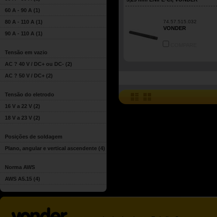
60 A - 90 A
(1)
80 A - 110 A
(1)
74.57.515.032
VONDER
90 A - 110 A
(1)
COMPARE
Tensão em vazio
AC ? 40 V / DC+ ou DC-
(2)
AC ? 50 V / DC+
(2)
Tensão do eletrodo
16 V a 22 V
(2)
18 V a 23 V
(2)
Posições de soldagem
Plano, angular e vertical ascendente
(4)
Norma AWS
AWS A5.15
(4)