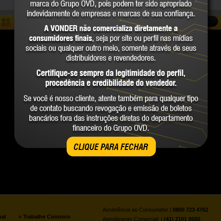
COMPARAR
CLIQUE PARA FECHAR
Assistência ao Consumidor |
0800 723 4762
»
nal
Trabalhe Conosco
Atendimento Comercial: |
(41) 2101 0550