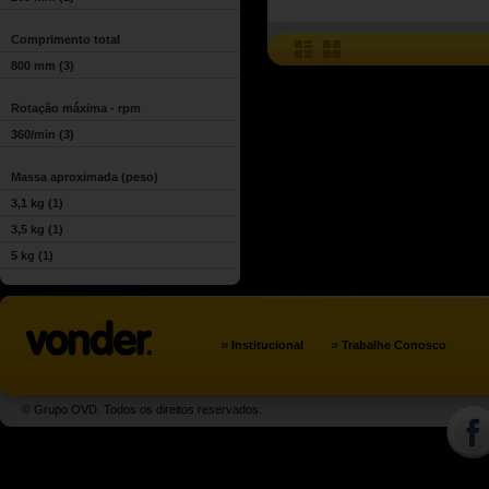
Comprimento total
800 mm
(3)
Rotação máxima - rpm
360/min
(3)
Massa aproximada (peso)
3,1 kg
(1)
3,5 kg
(1)
5 kg
(1)
»
»
Institucional
Trabalhe Conosco
© Grupo OVD. Todos os direitos reservados.