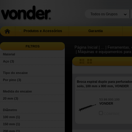
Produtos e Acessórios
Garantia
FILTROS
Página Inicial
| ...
| Ferramentas, 
| Máquinas e equipamentos para
Material
Aço
(3)
Tipo do encaixe
Por pino
(3)
Broca espiral duplo para perfurado
solo, 100 mm x 800 mm, VONDER
Medida do encaixe
20 mm
(3)
53.99.000.100
VONDER
Diâmetro
COMPARE
100 mm
(1)
150 mm
(1)
200 mm
(1)