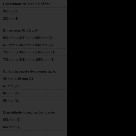
Capacidade de óleo no cárter
300 ml
(3)
350 ml
(1)
Dimensões (C x L x A)
662 mm x 347 mm x 920 mm
(1)
673 mm x 343 mm x 940 mm
(2)
705 mm x 345 mm x 1.055 mm
(1)
705 mm x 345 mm x 1055 mm
(1)
Curso da sapata de compactação
40 mm a 80 mm
(1)
61 mm
(1)
64 mm
(1)
68 mm
(1)
Quantidade impactos/percussão
656/min
(1)
687/min
(1)