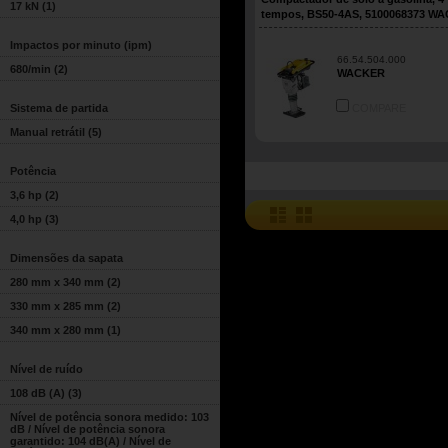
17 kN
(1)
tempos, BS50-4AS, 5100068373 W
Impactos por minuto (ipm)
66.54.504.000
680/min
(2)
WACKER
Sistema de partida
COMPARE
Manual retrátil
(5)
Potência
3,6 hp
(2)
4,0 hp
(3)
Dimensões da sapata
280 mm x 340 mm
(2)
330 mm x 285 mm
(2)
340 mm x 280 mm
(1)
Nível de ruído
108 dB (A)
(3)
Nível de potência sonora medido: 103
dB / Nível de potência sonora
garantido: 104 dB(A) / Nível de