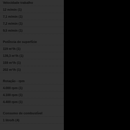
Velocidade trabalho
12 m/min
(1)
7,1 m/min
(1)
7,2 m/min
(1)
9,5 m/min
(1)
Potência de superfície
119 m²/h
(1)
139,3 m²/h
(1)
159 m²/h
(1)
202 m²/h
(1)
Rotação - rpm
4.000 rpm
(1)
4.100 rpm
(1)
4.400 rpm
(1)
Consumo de combustível
1 litro/h
(4)