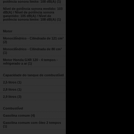
potência sonora limite: 108 dB(A)
(1)
Nível de potência sonora medido: 103
dB(A) / Nível de potência sonora
garantido: 105 dB(A) / Nível de
potência sonora limite: 108 dB(A)
(1)
Motor
Monocilíndrico - Cilindrada de 121 cm³
(2)
Monocilíndrico - Cilindrada de 80 cm³
(1)
Motor Honda GXR 120 - 4 tempos -
refrigerado a ar
(1)
Capacidade do tanque de combustível
2,5 litros
(1)
2,8 litros
(1)
2,9 litros
(3)
Combustível
Gasolina comum
(4)
Gasolina comum com óleo 2 tempos
(1)