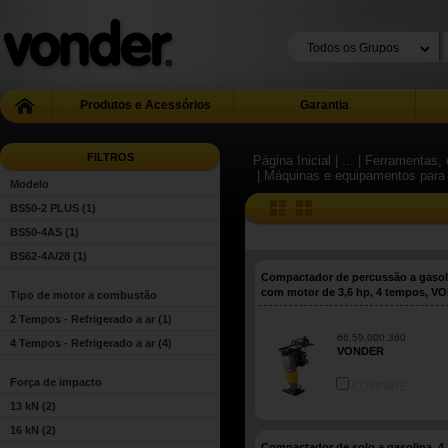
Produtos e Acessórios
Garantia
FILTROS
Página Inicial
| ...
| Ferramentas, 
| Máquinas e equipamentos para
Modelo
BS50-2 PLUS
(1)
BS50-4AS
(1)
BS62-4A/28
(1)
Compactador de percussão a gasol
com motor de 3,6 hp, 4 tempos, 
Tipo de motor a combustão
2 Tempos - Refrigerado a ar
(1)
66.59.000.360
4 Tempos - Refrigerado a ar
(4)
VONDER
Força de impacto
COMPARE
13 kN
(2)
16 kN
(2)
Compactador de solo a gasolina, 4