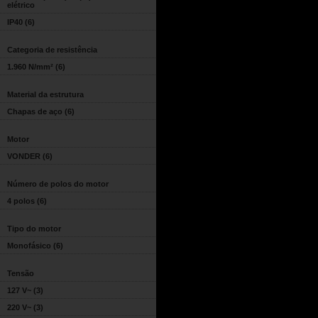
elétrico
IP40
(6)
Categoria de resistência
1.960 N/mm²
(6)
Material da estrutura
Chapas de aço
(6)
Motor
VONDER
(6)
Número de polos do motor
4 polos
(6)
Tipo do motor
Monofásico
(6)
Tensão
127 V~
(3)
220 V~
(3)