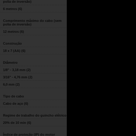
polia de inversão)
6 metros
(6)
Comprimento máximo do cabo (sem
polia de inversão)
12 metros
(6)
Construção
18 x 7 (AA)
(6)
Diâmetro
1/8" - 3,18 mm
(2)
3/16" - 4,76 mm
(2)
6,0 mm
(2)
Tipo de cabo
Cabo de aço
(6)
Regime de trabalho do guincho elétrico
20% de 10 min
(6)
Índice de proteção (IP) do motor