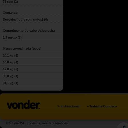
53 rpm
(1)
Comando
Botoeira ( dois comandos)
(6)
Comprimento do cabo da botoeira
1,5 metro
(6)
Massa aproximada (peso)
10,1 kg
(1)
10,8 kg
(1)
17,0 kg
(2)
30,8 kg
(1)
31,1 kg
(1)
»
»
Institucional
Trabalhe Conosco
© Grupo OVD. Todos os direitos reservados.