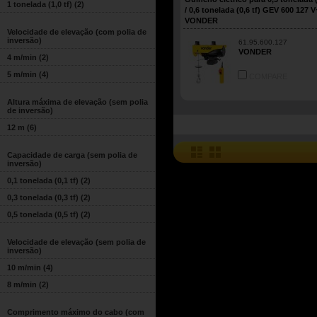
1 tonelada (1,0 tf)
(2)
/ 0,6 tonelada (0,6 tf) GEV 600 127 V
VONDER
Velocidade de elevação (com polia de
inversão)
61.95.600.127
VONDER
4 m/min
(2)
5 m/min
(4)
COMPARE
Altura máxima de elevação (sem polia
de inversão)
12 m
(6)
Capacidade de carga (sem polia de
inversão)
0,1 tonelada (0,1 tf)
(2)
0,3 tonelada (0,3 tf)
(2)
0,5 tonelada (0,5 tf)
(2)
Velocidade de elevação (sem polia de
inversão)
10 m/min
(4)
8 m/min
(2)
Comprimento máximo do cabo (com