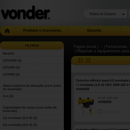
Produtos e Acessórios
Garantia
FILTROS
Página Inicial
| ...
| Ferramentas, 
| Máquinas e equipamentos para
Modelo
GEV1000
(2)
GEV200
(2)
GEV600
(2)
Guincho elétrico para 0,5 tonelada (
/ 1 tonelada (1,0 tf) GEV 1000 220 V
Altura máxima de elevação (com polia
de inversão)
VONDER
6 m
(6)
61.95.100.220
VONDER
Capacidade de carga (com polia de
inversão)
COMPARE
0,2 tonelada (0,2 tf)
(2)
0,6 tonelada (0,6 tf)
(2)
Guincho elétrico para 0,3 tonelada (