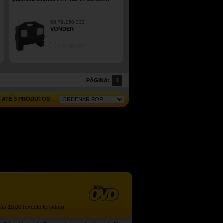
68.79.150.330
VONDER
COMPARE
PÁGINA:
1
ATÉ 3 PRODUTOS
às 18:00 (exceto feriados)