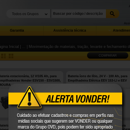
Assi
Garantia
Assistência técnica
Atendimen
gina Inicial
| ...
| Movimentação de materiais, tração, levante e fechamento
COMPARAR
Bateria estacionária, 12 V/105 Ah, para
Bateria íons de lítio, 24 V - 100 Ah, para
empilhadeiras Vonder ESV150 - ESV1500,
Empilhadeira Elétrica EEV 153-LI e EEV
MOURA
154-LI VONDER
80.55.105.012
68.47.153.000
MOURA
VONDER
COMPARE
COMPARE
ateria íons de lítio, 25,2 V - 20 Ah, para
Bateria íons de lítio, 48 V - 20 Ah, para
Paleteira Elétrica PEV 151-LI VONDER
Paleteira Elétrica PEV 155-LI (N) VONDE