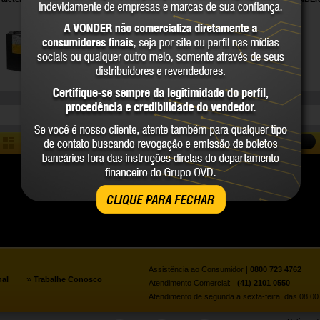
69.99.151.105
68.79.330.150
VONDER
VONDER
COMPARE
COMPARE
COMPARAR
CLIQUE PARA FECHAR
Assistência ao Consumidor |
0800 723 4762
»
nal
Trabalhe Conosco
Atendimento Comercial: |
(41) 2101 0550
Atendimento de segunda a sexta-feira, das 08:00 