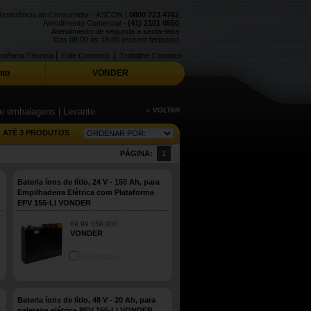
Assistência ao Consumidor - ASCON |
0800 723 4762
Atendimento Comercial -
(41) 2101 0550
Atendimento de segunda a sexta-feira
Das 08:00 às 18:00 (exceto feriados)
|
|
stência Técnica
Fale Conosco
Trabalhe Conosco
to
VONDER
 de embalagens
| Levante
« VOLTAR
ATÉ 3 PRODUTOS
PÁGINA:
1
Bateria íons de lítio, 24 V - 150 Ah, para
Empilhadeira Elétrica com Plataforma
EPV 155-LI VONDER
69.99.150.000
VONDER
COMPARE
Bateria íons de lítio, 48 V - 20 Ah, para
R
paleteira elétrica PEV 155-LI VONDER