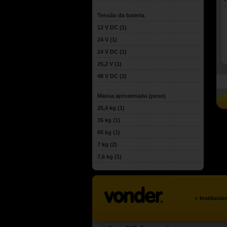
Tensão da bateria
12 V DC
(1)
24 V
(1)
24 V DC
(1)
25,2 V
(1)
48 V DC
(2)
Massa aproximada (peso)
25,4 kg
(1)
35 kg
(1)
65 kg
(1)
7 kg
(2)
7,6 kg
(1)
»
Institucio