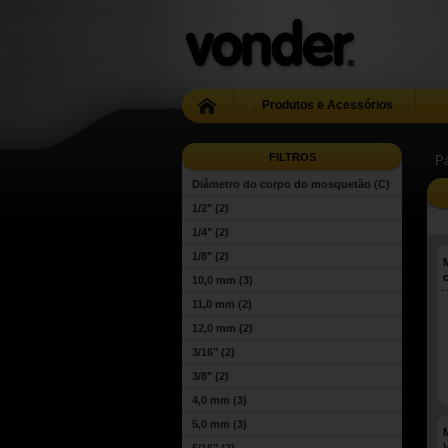
Produtos e Acessórios
FILTROS
Pá
Diâmetro do corpo do mosquetão (C)
1/2"
(2)
1/4"
(2)
1/8"
(2)
10,0 mm
(3)
11,0 mm
(2)
12,0 mm
(2)
3/16"
(2)
3/8"
(2)
4,0 mm
(3)
5,0 mm
(3)