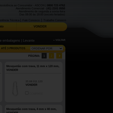
Assistência ao Consumidor - ASCON |
0800 723 4762
Atendimento Comercial -
(41) 2101 0550
Atendimento de segunda a sexta-feira
Das 08:00 às 18:00 (exceto feriados)
|
|
stência Técnica
Fale Conosco
Trabalhe Conosco
to
VONDER
 de embalagens
| Levante
« VOLTAR
ATÉ 3 PRODUTOS
PÁGINA:
1
2
Mosquetão com trava, 11 mm x 120 mm,
VONDER
35.68.011.120
VONDER
COMPARE
Mosquetão com trava, 4 mm x 40 mm,
VONDER