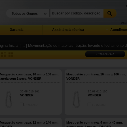
Assi
Garantia
Assistência técnica
Atendimen
gina Inicial
| ...
| Movimentação de materiais, tração, levante e fechamento
COMPARAR
Mosquetão com trava, 10 mm x 100 mm,
Mosquetão com trava, 10 mm x 100 mm,
cartela com 1 peça, VONDER
VONDER
35.68.010.101
35.68.010.100
VONDER
VONDER
COMPARE
COMPARE
Mosquetão com trava, 12 mm x 140 mm,
Mosquetão com trava, 4 mm x 40 mm,
VONDER
cartela com 2 peças, VONDER