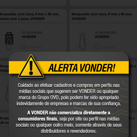
Mosquetão com trava, 8 mm x 80 mm,
Mosquetão com trava, 8 mm x 80 mm,
cartela com 1 peça, VONDER
VONDER
35.68.008.081
35.68.008.080
VONDER
VONDER
COMPARE
COMPARE
Mosquetão com trava, 9 mm x 90 mm,
Mosquetão com trava, roscada, 10 mm x
VONDER
100 mm, VONDER
35.68.009.090
35.68.101.000
VONDER
VONDER
COMPARE
COMPARE
Mosquetão com trava, roscada, 12 mm x
Mosquetão com trava, roscada, 4 mm x
140 mm, VONDER
40 mm, VONDER
35.68.121.400
35.68.440.000