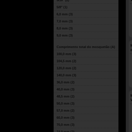
5/16"
(2)
5/8"
(1)
6,0 mm
(3)
7,0 mm
(3)
8,0 mm
(3)
9,0 mm
(3)
Comprimento total do mosquetão (A)
100,0 mm
(3)
104,5 mm
(2)
120,0 mm
(2)
140,0 mm
(3)
36,0 mm
(2)
40,0 mm
(3)
48,5 mm
(2)
50,0 mm
(3)
57,0 mm
(2)
60,0 mm
(3)
70,0 mm
(3)
74,0 mm
(2)