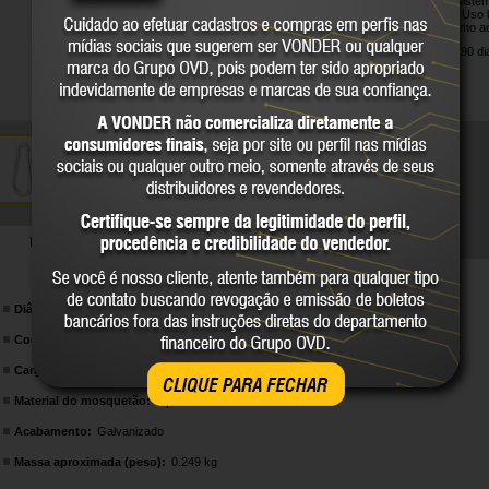
Indicado para sist
equipamentos. Uso l
pessoas ou como ace
Garantia legal: 90 di
DETALHES TÉCNICOS
Diâmetro do corpo do mosquetão (C):
12,0 mm
Comprimento total do mosquetão (A):
140,0 mm
Carga de trabalho do mosquetão:
510 kgf
CLIQUE PARA FECHAR
Material do mosquetão:
Aço carbono
Acabamento:
Galvanizado
Massa aproximada (peso):
0.249 kg