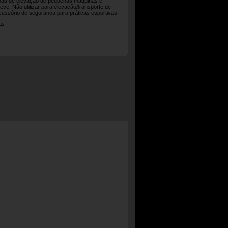
emas de elevação de pequenas máquinas e
eve. Não utilizar para elevação/transporte de
ssório de segurança para práticas esportivas.
as