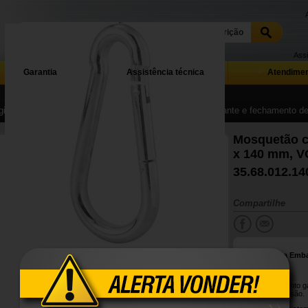
Assi
Garantia
Assistência técnica
Atendimen
ina Inicial
| ...
| Movimentação de materiais, tração, levante e fechamento 
Mosquetão c
x 140 mm, 
35.68.012.14
Compartilhe
Conteúdo da Emb
1 Mosquetão.
Possui tratamento g
oxidação/corrosão.