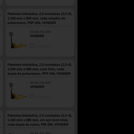
,
Paleteira hidráulica, 2,5 toneladas (2,5 tf),
1.150 mm x 550 mm, roda simples de
poliuretano, PSP 255, VONDER
68.89.254.550
VONDER
COMPARE
,
Paleteira hidráulica, 2,5 toneladas (2,5 tf),
1.150 mm x 685 mm, com freio, roda
dupla de poliuretano, PFP 256, VONDER
68.89.256.685
VONDER
COMPARE
,
Paleteira hidráulica, 2,5 toneladas (2,5 tf),
1.150 mm x 685 mm, em aço inox total,
roda dupla de nylon, PIN 256, VONDER
68.89.201.685