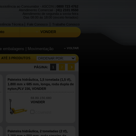
Assistência ao Consumidor - ASCON |
0800 723 4762
Atendimento Comercial -
(41) 2101 0550
Atendimento de segunda a sexta-feira
Das 08:00 às 18:00 (exceto feriados)
|
|
stência Técnica
Fale Conosco
Trabalhe Conosco
to
VONDER
 de embalagens
| Movimentação
« VOLTAR
ATÉ 3 PRODUTOS
PÁGINA:
1
2
Paleteira hidráulica, 1,5 tonelada (1,5 tf),
1.800 mm x 685 mm, longa, roda dupla de
nylon,PLV 156, VONDER
68.89.150.680
VONDER
COMPARE
Paleteira hidráulica, 2 toneladas (2 tf),
1.150 mm x 550 mm, roda simples de