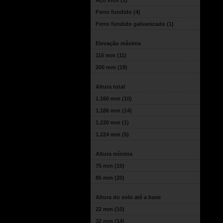
Aço inox
(1)
Ferro fundido
(4)
Ferro fundido galvanizado
(1)
Elevação máxima
115 mm
(11)
200 mm
(19)
Altura total
1.160 mm
(10)
1.186 mm
(14)
1.220 mm
(1)
1.224 mm
(5)
Altura mínima
75 mm
(10)
85 mm
(20)
Altura do solo até a base
22 mm
(10)
32 mm
(14)