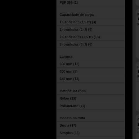
PSP 256
(1)
P
Capacidade de carga.
1,5 tonelada (1,5 tf)
(3)
2 toneladas (2 tf)
(8)
2,5 toneladas (2,5 tf)
(13)
3 toneladas (3 tf)
(6)
Largura
550 mm
(12)
P
680 mm
(5)
685 mm
(13)
Material da roda
Nylon
(19)
Poliuretano
(11)
Modelo da roda
P
Dupla
(17)
Simples
(13)