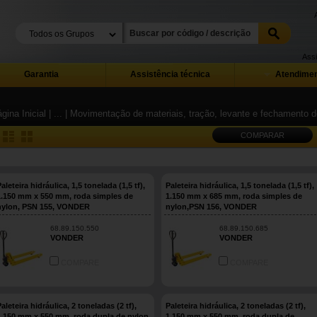
Assi
Garantia
Assistência técnica
Atendimen
gina Inicial
| ...
| Movimentação de materiais, tração, levante e fechamento
COMPARAR
aleteira hidráulica, 1,5 tonelada (1,5 tf),
Paleteira hidráulica, 1,5 tonelada (1,5 tf),
1.150 mm x 550 mm, roda simples de
1.150 mm x 685 mm, roda simples de
nylon, PSN 155, VONDER
nylon,PSN 156, VONDER
68.89.150.550
68.89.150.685
VONDER
VONDER
COMPARE
COMPARE
aleteira hidráulica, 2 toneladas (2 tf),
Paleteira hidráulica, 2 toneladas (2 tf),
1.150 mm x 550 mm, roda dupla de nylon,
1.150 mm x 550 mm, roda dupla de