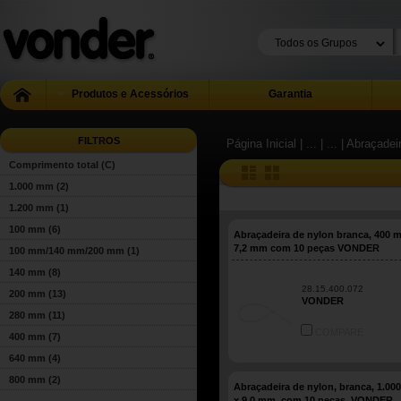
Produtos e Acessórios
Garantia
FILTROS
Página Inicial
| ...
| ...
| Abraçadei
Comprimento total (C)
1.000 mm
(2)
1.200 mm
(1)
100 mm
(6)
Abraçadeira de nylon branca, 400 
7,2 mm com 10 peças VONDER
100 mm/140 mm/200 mm
(1)
140 mm
(8)
28.15.400.072
200 mm
(13)
VONDER
280 mm
(11)
COMPARE
400 mm
(7)
640 mm
(4)
800 mm
(2)
Abraçadeira de nylon, branca, 1.0
x 9,0 mm, com 10 peças, VONDER