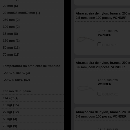
22 mm
(6)
22 mm/33 mm/50 mm
(1)
Abraçadeira de nylon, branca, 200
2,5 mm, com 100 peças, VONDER
230 mm
(2)
300 mm
(2)
28.15.200.325
33 mm
(8)
VONDER
370 mm
(1)
COMPARE
50 mm
(13)
70 mm
(11)
Abraçadeira de nylon, branca, 200
Temperatura do ambiente de trabalho
3,6 mm, com 20 peças, VONDER
-20 °C a +80 °C
(3)
-20°C a +80°C
(52)
28.15.200.020
VONDER
Tensão de ruptura
COMPARE
114 kgf
(4)
18 kgf
(15)
22 kgf
(12)
Abraçadeira de nylon, branca, 280
3,6 mm, com 100 peças, VONDER
55 kgf
(4)
79 kgf
(9)
28.15.280.125