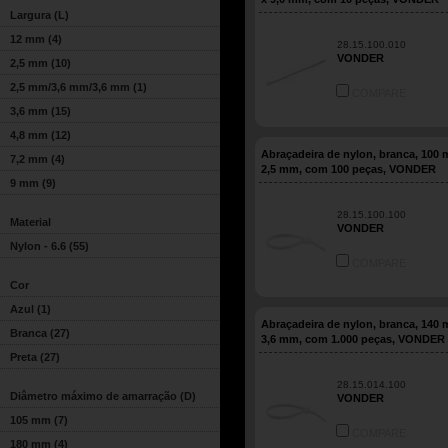
Largura (L)
12 mm
(4)
28.15.100.010
VONDER
2,5 mm
(10)
2,5 mm/3,6 mm/3,6 mm
(1)
COMPARE
3,6 mm
(15)
4,8 mm
(12)
Abraçadeira de nylon, branca, 100
7,2 mm
(4)
2,5 mm, com 100 peças, VONDER
9 mm
(9)
28.15.100.100
Material
VONDER
Nylon - 6.6
(55)
COMPARE
Cor
Azul
(1)
Abraçadeira de nylon, branca, 140
Branca
(27)
3,6 mm, com 1.000 peças, VONDER
Preta
(27)
28.15.014.100
Diâmetro máximo de amarração (D)
VONDER
105 mm
(7)
COMPARE
180 mm
(4)