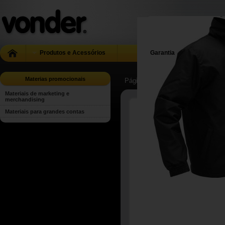
Produtos e Acessórios
Garantia
Materias promocionais
Página Inicial
| ...
| Materias prom
Materiais de marketing e
merchandising
Materiais para grandes contas