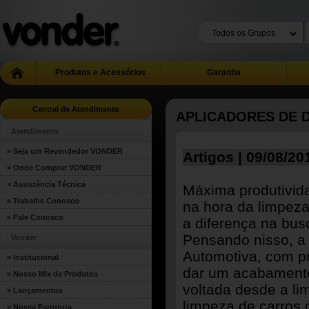
Produtos e Acessórios
Garantia
Central de Atendimento
APLICADORES DE 
Atendimento
» Seja um Revendedor VONDER
Artigos | 09/08/20
» Onde Comprar VONDER
» Assistência Técnica
Máxima produtivid
» Trabalhe Conosco
na hora da limpeza 
» Fale Conosco
a diferença na bus
Pensando nisso, a
Vonder
Automotiva, com pro
» Institucional
dar um acabamento
» Nosso Mix de Produtos
voltada desde a li
» Lançamentos
limpeza de carros 
» Nossa Estrutura