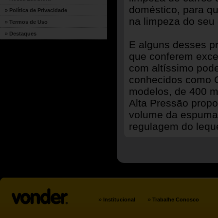
doméstico, para q
» Política de Privacidade
na limpeza do seu 
» Termos de Uso
» Destaques
E alguns desses p
que conferem excel
com altíssimo pod
conhecidos como C
modelos, de 400 m
Alta Pressão prop
volume da espuma
regulagem do lequ
»
»
Institucional
Trabalhe Conosco