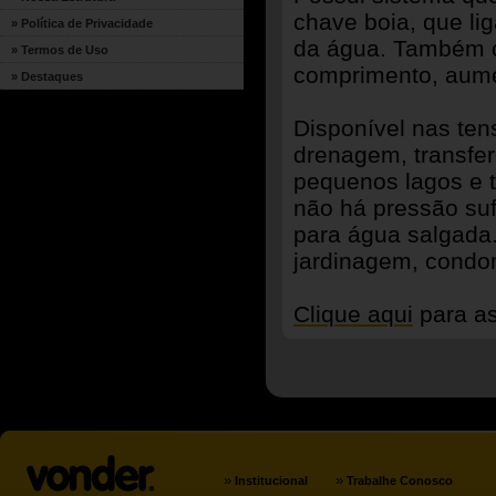
chave boia, que li
» Política de Privacidade
da água. Também c
» Termos de Uso
comprimento, aume
» Destaques
Disponível nas ten
drenagem, transfer
pequenos lagos e t
não há pressão suf
para água salgada. 
jardinagem, condom
Clique aqui
para as
»
»
Institucional
Trabalhe Conosco