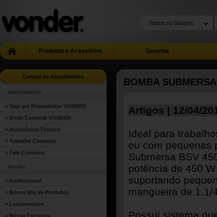
Produtos e Acessórios
Garantia
Central de Atendimento
BOMBA SUBMERSA 
Atendimento
» Seja um Revendedor VONDER
Artigos | 12/04/20
» Onde Comprar VONDER
» Assistência Técnica
Ideal para trabalh
» Trabalhe Conosco
ou com pequenas p
» Fale Conosco
Submersa BSV 450
potência de 450 W 
Vonder
suportando pequen
» Institucional
mangueira de 1.1/
» Nosso Mix de Produtos
» Lançamentos
Possui sistema que
» Nossa Estrutura