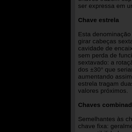
ser expressa em un
Chave estrela
Esta denominação
girar cabeças sext
cavidade de encai
sem perda de funci
sextavado: a rotaç
dos ±30° que seri
aumentando assim 
estrela tragam du
valores próximos.
Chaves combinad
Semelhantes às ch
chave fixa: geral