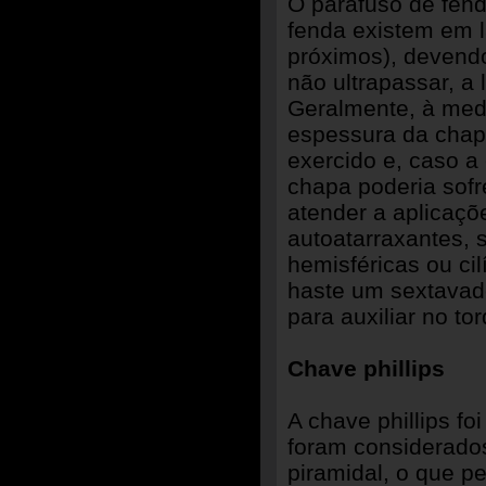
O parafuso de fend
fenda existem em l
próximos), devendo
não ultrapassar, a
Geralmente, à med
espessura da chapa
exercido e, caso 
chapa poderia sof
atender a aplicaçõ
autoatarraxantes, 
hemisféricas ou ci
haste um sextavad
para auxiliar no to
Chave phillips
A chave phillips f
foram considerados
piramidal, o que p