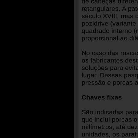
de cabeças difere
retangulares. A pat
século XVIII, mas 
pozidrive (variante
quadrado interno (
proporcional ao di
No caso das roscas
os fabricantes des
soluções para evit
lugar. Dessas pes
pressão e porcas a
Chaves fixas
São indicadas par
que inclui porcas 
milímetros, até de
unidades, os para