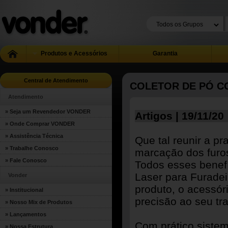
Produtos e Acessórios
Garantia
Central de Atendimento
COLETOR DE PÓ CO
Atendimento
» Seja um Revendedor VONDER
Artigos | 19/11/20
» Onde Comprar VONDER
» Assistência Técnica
Que tal reunir a pr
» Trabalhe Conosco
marcação dos furos
» Fale Conosco
Todos esses benefí
Laser para Furade
Vonder
produto, o acessór
» Institucional
precisão ao seu tr
» Nosso Mix de Produtos
» Lançamentos
Com prático sistem
» Nossa Estrutura